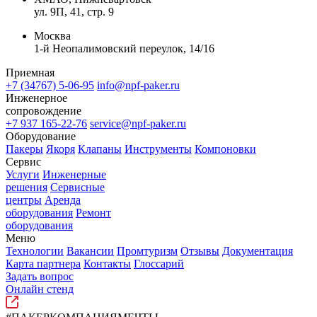
ул. 9П, 41, стр. 9
Москва
1-й Неопалимовский переулок, 14/16
Приемная
+7 (34767) 5-06-95
info@npf-paker.ru
Инженерное
сопровождение
+7 937 165-22-76
service@npf-paker.ru
Оборудование
Пакеры
Якоря
Клапаны
Инструменты
Компоновки
Сервис
Услуги
Инженерные
решения
Сервисные
центры
Аренда
оборудования
Ремонт
оборудования
Меню
Технологии
Вакансии
Промтуризм
Отзывы
Документация
Карта партнера
Контакты
Глоссарий
Задать вопрос
Онлайн стенд