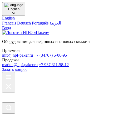
English
English
Français
Deutsch
Português
العربية
Вход
Оборудование для нефтяных и газовых скважин
Приемная
info@npf-paker.ru
+7 (34767) 5-06-95
Продажи
market@npf-paker.ru
+7 937 311-58-12
Задать вопрос