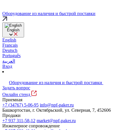
Оборудование из наличия и быстрой поставки
English
English
Français
Deutsch
Português
العربية
Вход
Оборудование из наличия и быстрой поставки
Задать вопрос
Онлайн стенд
Приемная
+7 (34767) 5-06-95
info@npf-paker.ru
Башкортостан, г. Октябрьский, ул. Северная, 7, 452606
Продажи
+7 937 311-58-12
market@npf-paker.ru
Инженерное сопровождение