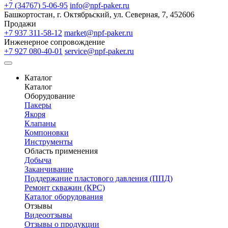
+7 (34767) 5-06-95
info@npf-paker.ru
Башкортостан, г. Октябрьский, ул. Северная, 7, 452606
Продажи
+7 937 311-58-12
market@npf-paker.ru
Инженерное сопровождение
+7 927 080-40-01
service@npf-paker.ru
Каталог
Каталог
Оборудование
Пакеры
Якоря
Клапаны
Компоновки
Инструменты
Область применения
Добыча
Заканчивание
Поддержание пластового давления (ППД)
Ремонт скважин (КРС)
Каталог оборудования
Отзывы
Видеоотзывы
Отзывы о продукции