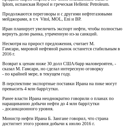
Iplom, испанская Repsol и греческая Hellenic Petroleum.
Продолжаются переговоры и с другими нефтегазовыми
мейджорами, в т.ч Vitol, MOL, Eni и BP.
Иран планирует увеличить экспорт нефти, чтобы полностью
вернуть долю рынка, утраченную из-за санкций.
Несмотря на прирост предложения, считает М.
Гамсари, мировой нефтяной рынок останется стабильным в
2016 г.
Возврат к ценам ниже 30 долл США/барр маловероятен, -
сказал М. Гамсари, но сделал интересную оговорку
- по крайней мере, в текущем году.
В перспективе экспортные поставки Ирана на пике могут
превысить 4 млн барр/сутки.
Ранее власти Ирана неоднократно говорили о планах по
наращиванию добычи нефти до 4 млн барр/сутки
- досанкционного уровня.
Министр нефти Ирана Б. Зангане говорил, что страна
достигнет этого уровня добычи к июлю 2016 г.