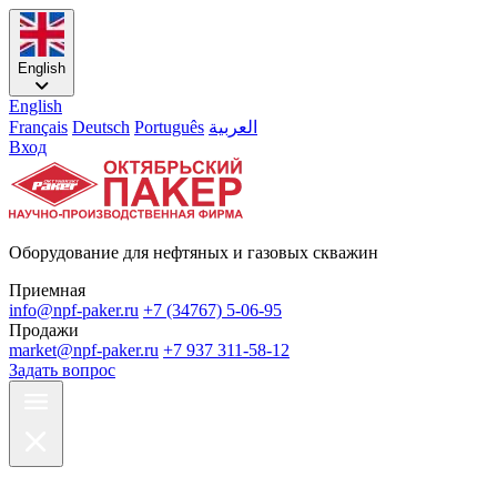
English
English
Français
Deutsch
Português
العربية
Вход
Оборудование для нефтяных и газовых скважин
Приемная
info@npf-paker.ru
+7 (34767) 5-06-95
Продажи
market@npf-paker.ru
+7 937 311-58-12
Задать вопрос