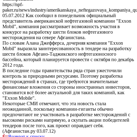
https://npf-
paker.ru/news/industry/amerikanskaya_neftegazovaya_kompaniya_qu
05.07.2012
Как сообщил в понедельник официальный
представитель американской нефтегазовой компании "Exxon
Mobil", компания рассматривает возможность участия в
конкурсе на разработку шести блоков нефтегазового
месторождения на севере Афганистана.
По словам Алана Джефферса, дочерняя компания "Exxon
Mobil" выразила заинтересованность в тендере на разработку
шести блоков Афгано-Таджикского нефтегазоносного
бассейна, который планируется провести с октября по декабрь
2012 года.
В последние годы правительства ряда стран ужесточили
контроль за природными ресурсами. Поэтому разработка
месторождений в странах, где требуются значительные
финансовые вложения со стороны иностранных инвесторов,
становится всё более актуальной для таких компаний, как
"Exxon Mobile".
Некоторые СМИ отмечают, что эта новость стала
неожиданной, поскольку компании-гиганты обычно
предпочитают не участвовать в разработке месторождений с
высокими рисками напрямую, а скупать акции победителей
тендеров после того, как проект оправдает себя.
(Афганистан.ру 03.07.12)
Возврат к списку