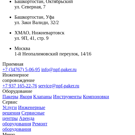
Башкортостан, Октябрьский
ул. Северная, 7
Башкортостан, Уфа
ул. Заки Валиди, 32/2
ХМАО, Нижневартовск
ул. 9П, 41, стр. 9
Москва
1-й Неопалимовский переулок, 14/16
Приемная
+7 (34767) 5-06-95
info@npf-paker.ru
Инженерное
сопровождение
+7 937 165-22-76
service@npf-paker.ru
Оборудование
Пакеры
Якоря
Клапаны
Инструменты
Компоновки
Сервис
Услуги
Инженерные
решения
Сервисные
центры
Аренда
оборудования
Ремонт
оборудования
Меню