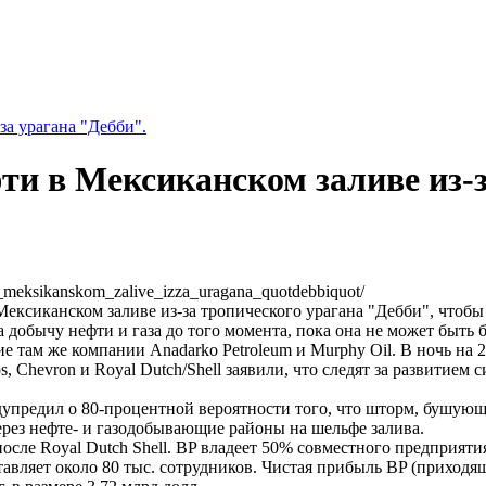
за урагана "Дебби".
ти в Мексиканском заливе из-з
_v_meksikanskom_zalive_izza_uragana_quotdebbiquot/
ексиканском заливе из-за тропического урагана "Дебби", чтоб
 добычу нефти и газа до того момента, пока она не может быть 
м же компании Anadarko Petroleum и Murphy Oil. В ночь на 23 
ps, Chevron и Royal Dutch/Shell заявили, что следят за развити
редил о 80-процентной вероятности того, что шторм, бушующи
ерез нефте- и газодобывающие районы на шельфе залива.
осле Royal Dutch Shell. BP владеет 50% совместного предприят
авляет около 80 тыс. сотрудников. Чистая прибыль BP (приходя