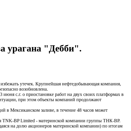
а урагана "Дебби".
ы избежать утечек. Крупнейшая нефтедобывающая компания,
безопасно возобновлена.
июня с.г. о приостановке работ на двух своих платформах в
ем ситуации, при этом объекты компаний продолжают
й в Мексиканском заливе, в течение 48 часов может
ия TNK-BP Limited - материнской компании группы ТНК-BP.
щаяся на долю акционеров материнской компании) по итогам