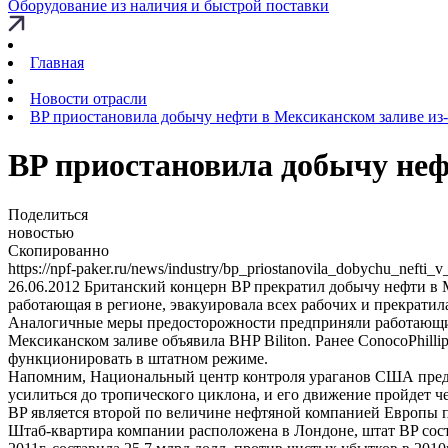
Оборудование из наличия и быстрой поставки
Главная
Новости отрасли
BP приостановила добычу нефти в Мексиканском заливе из-
BP приостановила добычу неф
Поделиться
новостью
Скопированно
https://npf-paker.ru/news/industry/bp_priostanovila_dobychu_nefti
26.06.2012
Британский концерн BP прекратил добычу нефти в М
работающая в регионе, эвакуировала всех рабочих и прекратила
Аналогичные меры предосторожности предприняли работающие та
Мексиканском заливе объявила BHP Biliton. Ранее ConocoPhilli
функционировать в штатном режиме.
Напомним, Национальный центр контроля ураганов США предуп
усилиться до тропического циклона, и его движение пройдет ч
BP является второй по величине нефтяной компанией Европы п
Штаб-квартира компании расположена в Лондоне, штат BP сост