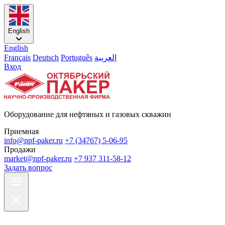
English
English
Français
Deutsch
Português
العربية
Вход
Оборудование для нефтяных и газовых скважин
Приемная
info@npf-paker.ru
+7 (34767) 5-06-95
Продажи
market@npf-paker.ru
+7 937 311-58-12
Задать вопрос