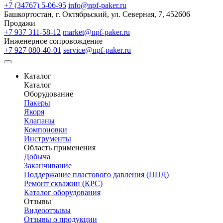
+7 (34767) 5-06-95
info@npf-paker.ru
Башкортостан, г. Октябрьский, ул. Северная, 7, 452606
Продажи
+7 937 311-58-12
market@npf-paker.ru
Инженерное сопровождение
+7 927 080-40-01
service@npf-paker.ru
Каталог
Каталог
Оборудование
Пакеры
Якоря
Клапаны
Компоновки
Инструменты
Область применения
Добыча
Заканчивание
Поддержание пластового давления (ППД)
Ремонт скважин (КРС)
Каталог оборудования
Отзывы
Видеоотзывы
Отзывы о продукции