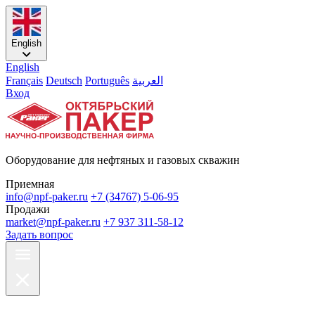
English
English
Français
Deutsch
Português
العربية
Вход
Оборудование для нефтяных и газовых скважин
Приемная
info@npf-paker.ru
+7 (34767) 5-06-95
Продажи
market@npf-paker.ru
+7 937 311-58-12
Задать вопрос