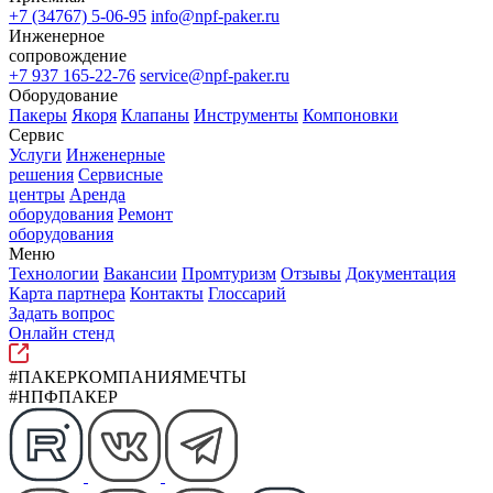
+7 (34767) 5-06-95
info@npf-paker.ru
Инженерное
сопровождение
+7 937 165-22-76
service@npf-paker.ru
Оборудование
Пакеры
Якоря
Клапаны
Инструменты
Компоновки
Сервис
Услуги
Инженерные
решения
Сервисные
центры
Аренда
оборудования
Ремонт
оборудования
Меню
Технологии
Вакансии
Промтуризм
Отзывы
Документация
Карта партнера
Контакты
Глоссарий
Задать вопрос
Онлайн стенд
#ПАКЕРКОМПАНИЯМЕЧТЫ
#НПФПАКЕР