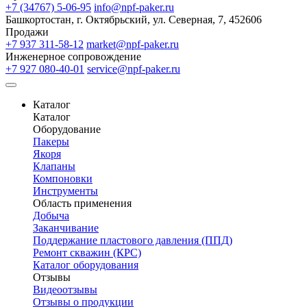
+7 (34767) 5-06-95
info@npf-paker.ru
Башкортостан, г. Октябрьский, ул. Северная, 7, 452606
Продажи
+7 937 311-58-12
market@npf-paker.ru
Инженерное сопровождение
+7 927 080-40-01
service@npf-paker.ru
Каталог
Каталог
Оборудование
Пакеры
Якоря
Клапаны
Компоновки
Инструменты
Область применения
Добыча
Заканчивание
Поддержание пластового давления (ППД)
Ремонт скважин (КРС)
Каталог оборудования
Отзывы
Видеоотзывы
Отзывы о продукции