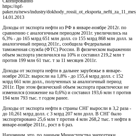
Скопированно
https://npf-
paker.ru/news/industry/dokhody_rossii_ot_eksporta_nefti_za_11_mes
14.01.2013
Доходы от экспорта нефти из РФ в январе-ноябре 2012г. по
сравнению с аналогичным периодом 2011г. увеличились на
6,3% - до 165 млрд 651 млн долл. со 155 млрд 868 млн долл. за
аналогичный период 2011г., сообщила Федеральная
таможенная служба (ФТС) России. В физическом выражении
объем экспорта увеличился на 10% и составил 219,2 млн т
против 199 млн 61 тыс. т за 11 месяцев 2011г.
Доходы от экспорта нефти в дальнее зарубежье в январе-
ноябре 2012г. выросли на 1,8% - до 155,4 млрд долл. с 152
млрд 661 млн долл., полученных за аналогичный период
2011г. При этом физический объем экспорта практически не
изменился (снижение на 0,6%) и составил 193,6 млн т против
194 млн 793 тыс. т годом ранее.
Доходы от экспорта нефти в страны СНГ выросли в 3,2 раза -
до 10,261 млрд долл. с 3 млрд 207 млн долл. В СНГ было
экспортировано 25,6 млн т против 4 млн 268,2 тыс. т нефти в
январе-ноябре 2011г., рост в 6 раз.
Напомним, что, по данным Министерства энергетики