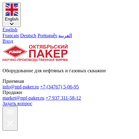
English
English
Français
Deutsch
Português
العربية
Вход
Оборудование для нефтяных и газовых скважин
Приемная
info@npf-paker.ru
+7 (34767) 5-06-95
Продажи
market@npf-paker.ru
+7 937 311-58-12
Задать вопрос