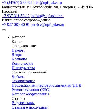
+7 (34767) 5-06-95
info@npf-paker.ru
Башкортостан, г. Октябрьский, ул. Северная, 7, 452606
Продажи
+7 937 311-58-12
market@npf-paker.ru
Инженерное сопровождение
+7 927 080-40-01
service@npf-paker.ru
Каталог
Каталог
Оборудование
Пакеры
Якоря
Клапаны
Компоновки
Инструменты
Область применения
Добыча
Заканчивание
Поддержание пластового давления (ППД)
Ремонт скважин (КРС)
Каталог оборудования
Отзывы
Видеоотзывы
Отзывы о продукции