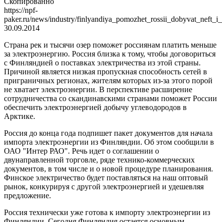
Скопированно
https://npf-
paker.ru/news/industry/finlyandiya_pomozhet_rossii_dobyvat_neft_i_
30.09.2014
Страна рек и тысячи озер поможет россиянам платить меньше
за электроэнергию. Россия близка к тому, чтобы договориться
с Финляндией о поставках электричества из этой страны.
Причиной является низкая пропускная способность сетей в
приграничных регионах, жителям которых из-за этого порой
не хватает электроэнергии. В перспективе расширение
сотрудничества со скандинавскими странами поможет России
обеспечить электроэнергией добычу углеводородов в
Арктике.
Россия до конца года подпишет пакет документов для начала
импорта электроэнергии из Финляндии. Об этом сообщили в
ОАО "Интер РАО". Речь идет о соглашении о
двунаправленной торговле, ряде технико-коммерческих
документов, в том числе и о новой процедуре планирования.
Финское электричество будет поставляться на наш оптовый
рынок, конкурируя с другой электроэнергией и удешевляя
предложение.
Россия технически уже готова к импорту электроэнергии из
Финляндии. Сегодня Финляндия остается основным