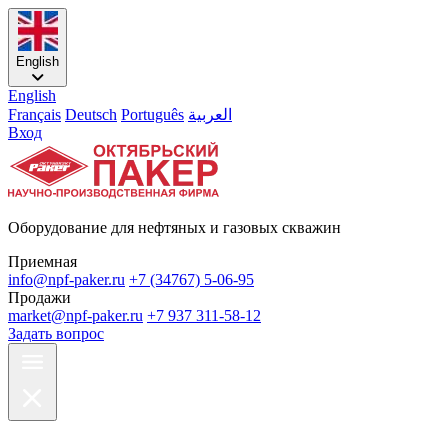
English
English
Français
Deutsch
Português
العربية
Вход
Оборудование для нефтяных и газовых скважин
Приемная
info@npf-paker.ru
+7 (34767) 5-06-95
Продажи
market@npf-paker.ru
+7 937 311-58-12
Задать вопрос