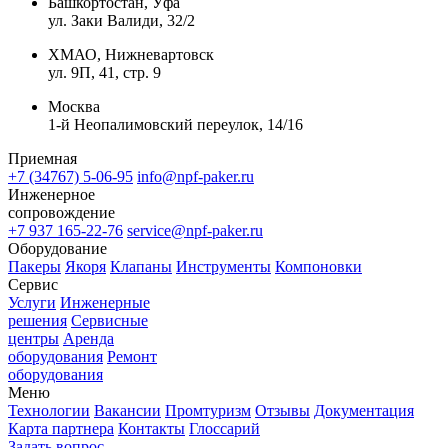
Башкортостан, Уфа
ул. Заки Валиди, 32/2
ХМАО, Нижневартовск
ул. 9П, 41, стр. 9
Москва
1-й Неопалимовский переулок, 14/16
Приемная
+7 (34767) 5-06-95
info@npf-paker.ru
Инженерное
сопровождение
+7 937 165-22-76
service@npf-paker.ru
Оборудование
Пакеры
Якоря
Клапаны
Инструменты
Компоновки
Сервис
Услуги
Инженерные
решения
Сервисные
центры
Аренда
оборудования
Ремонт
оборудования
Меню
Технологии
Вакансии
Промтуризм
Отзывы
Документация
Карта партнера
Контакты
Глоссарий
Задать вопрос