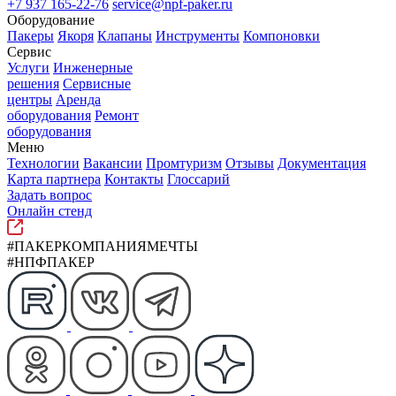
+7 937 165-22-76
service@npf-paker.ru
Оборудование
Пакеры
Якоря
Клапаны
Инструменты
Компоновки
Сервис
Услуги
Инженерные
решения
Сервисные
центры
Аренда
оборудования
Ремонт
оборудования
Меню
Технологии
Вакансии
Промтуризм
Отзывы
Документация
Карта партнера
Контакты
Глоссарий
Задать вопрос
Онлайн стенд
#ПАКЕРКОМПАНИЯМЕЧТЫ
#НПФПАКЕР