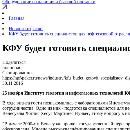
Оборудование из наличия и быстрой поставки
Главная
Новости отрасли
КФУ будет готовить специалистов для нефтегазовой отрасл
КФУ будет готовить специали
Поделиться
новостью
Скопированно
https://npf-paker.ru/news/industry/kfu_budet_gotovit_spetsialistov_d
30.11.2016
25 ноября Институт геологии и нефтегазовых технологий К
В ходе визита гости познакомились с лабораториями Институт
сотрудничества. Одно из них - подготовка специалистов для 
Венесуэлы Хоглис Хесус Мартинес Нуньес, этому вопросу в их
"В начале 2000-х в Венесуэле прошел государственный перевор
обескровлена. Многие высококвалифицированные специалисты 