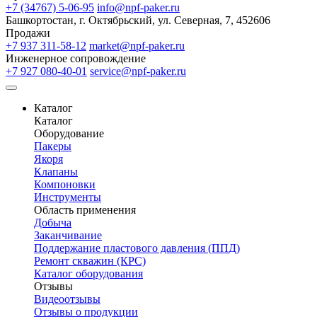
+7 (34767) 5-06-95
info@npf-paker.ru
Башкортостан, г. Октябрьский, ул. Северная, 7, 452606
Продажи
+7 937 311-58-12
market@npf-paker.ru
Инженерное сопровождение
+7 927 080-40-01
service@npf-paker.ru
Каталог
Каталог
Оборудование
Пакеры
Якоря
Клапаны
Компоновки
Инструменты
Область применения
Добыча
Заканчивание
Поддержание пластового давления (ППД)
Ремонт скважин (КРС)
Каталог оборудования
Отзывы
Видеоотзывы
Отзывы о продукции