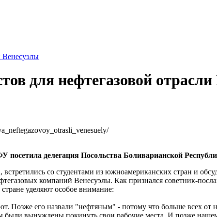
и Венесуэлы
стов для нефтегазовой отрасли
lya_neftegazovoy_otrasli_venesuely/
ФУ посетила делегация Посольства Боливарианской Республи
а, встретились со студентами из южноамериканских стран и об
нефтегазовых компаний Венесуэлы. Как признался советник-посл
 стране уделяют особое внимание:
от. Позже его назвали "нефтяным" - потому что больше всех от 
были вынуждены покинуть свои рабочие места. И позже нашему