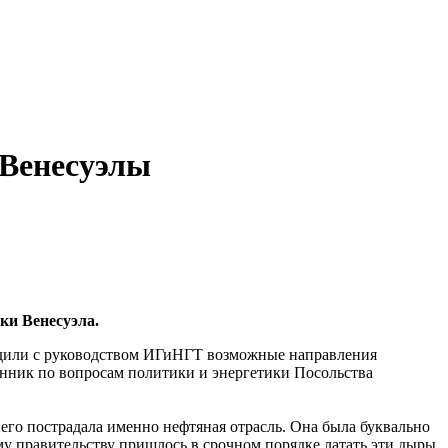
 Венесуэлы
ки Венесуэла.
судили с руководством ИГиНГТ возможные направления
анник по вопросам политики и энергетики Посольства
него пострадала именно нефтяная отрасль. Она была буквально
 правительству пришлось в срочном порядке латать эти дыры.