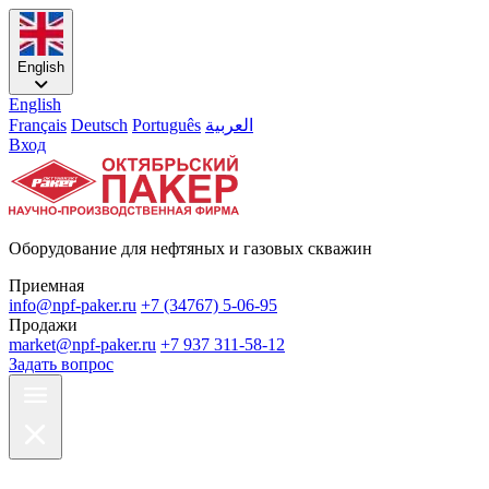
English
English
Français
Deutsch
Português
العربية
Вход
Оборудование для нефтяных и газовых скважин
Приемная
info@npf-paker.ru
+7 (34767) 5-06-95
Продажи
market@npf-paker.ru
+7 937 311-58-12
Задать вопрос