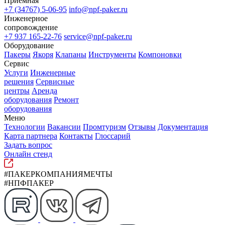
Приемная
+7 (34767) 5-06-95
info@npf-paker.ru
Инженерное
сопровождение
+7 937 165-22-76
service@npf-paker.ru
Оборудование
Пакеры
Якоря
Клапаны
Инструменты
Компоновки
Сервис
Услуги
Инженерные
решения
Сервисные
центры
Аренда
оборудования
Ремонт
оборудования
Меню
Технологии
Вакансии
Промтуризм
Отзывы
Документация
Карта партнера
Контакты
Глоссарий
Задать вопрос
Онлайн стенд
#ПАКЕРКОМПАНИЯМЕЧТЫ
#НПФПАКЕР