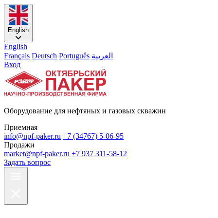
English
English
Français
Deutsch
Português
العربية
Вход
Оборудование для нефтяных и газовых скважин
Приемная
info@npf-paker.ru
+7 (34767) 5-06-95
Продажи
market@npf-paker.ru
+7 937 311-58-12
Задать вопрос