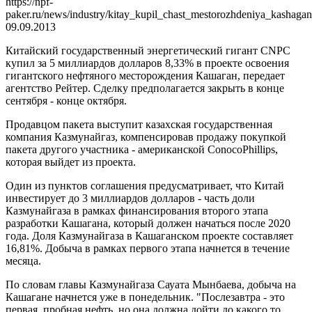
https://npf-
paker.ru/news/industry/kitay_kupil_chast_mestorozhdeniya_kashaga
09.09.2013
Китайский государственный энергетический гигант CNPC
купил за 5 миллиардов долларов 8,33% в проекте освоения
гигантского нефтяного месторождения Кашаган, передает
агентство Рейтер. Сделку предполагается закрыть в конце
сентября - конце октября.
Продавцом пакета выступит казахская государственная
компания Казмунайгаз, компенсировав продажу покупкой
пакета другого участника - американской ConocoPhillips,
которая выйдет из проекта.
Один из пунктов соглашения предусматривает, что Китай
инвестирует до 3 миллиардов долларов - часть доли
Казмунайгаза в рамках финансирования второго этапа
разработки Кашагана, который должен начаться после 2020
года. Доля Казмунайгаза в Кашаганском проекте составляет
16,81%. Добыча в рамках первого этапа начнется в течение
месяца.
По словам главы Казмунайгаза Сауата Мынбаева, добыча на
Кашагане начнется уже в понедельник. "Послезавтра - это
первая, пробная нефть, но она должна дойти до какого то