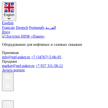
English
English
Français
Deutsch
Português
العربية
Вход
Оборудование для нефтяных и газовых скважин
Приемная
info@npf-paker.ru
+7 (34767) 5-06-95
Продажи
market@npf-paker.ru
+7 937 311-58-12
Задать вопрос