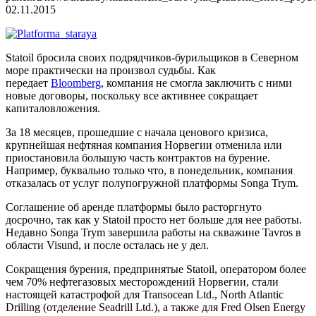
02.11.2015
Statoil бросила своих подрядчиков-бурильщиков в Северном
море практически на произвол судьбы. Как
передает
Bloomberg
, компания не смогла заключить с ними
новые договоры, поскольку все активнее сокращает
капиталовложения.
За 18 месяцев, прошедшие с начала ценового кризиса,
крупнейшая нефтяная компания Норвегии отменила или
приостановила большую часть контрактов на бурение.
Например, буквально только что, в понедельник, компания
отказалась от услуг полупогружной платформы Songa Trym.
Соглашение об аренде платформы было расторгнуто
досрочно, так как у Statoil просто нет больше для нее работы.
Недавно Songa Trym завершила работы на скважине Tavros в
области Visund, и после осталась не у дел.
Сокращения бурения, предпринятые Statoil, оператором более
чем 70% нефтегазовых месторождений Норвегии, стали
настоящей катастрофой для Transocean Ltd., North Atlantic
Drilling (отделение Seadrill Ltd.), а также для Fred Olsen Energy