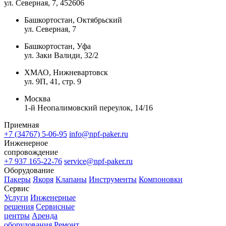
ул. Северная, 7
, 452606
Башкортостан, Октябрьский
ул. Северная, 7
Башкортостан, Уфа
ул. Заки Валиди, 32/2
ХМАО, Нижневартовск
ул. 9П, 41, стр. 9
Москва
1-й Неопалимовский переулок, 14/16
Приемная
+7 (34767) 5-06-95
info@npf-paker.ru
Инженерное
сопровождение
+7 937 165-22-76
service@npf-paker.ru
Оборудование
Пакеры
Якоря
Клапаны
Инструменты
Компоновки
Сервис
Услуги
Инженерные
решения
Сервисные
центры
Аренда
оборудования
Ремонт