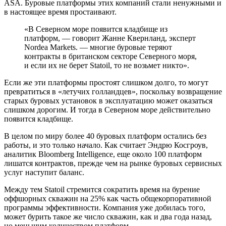
ASA. Буровые платформы этих компаний стали ненужными и
в настоящее время простаивают.
«В Северном море появится кладбище из
платформ, — говорит Жанне Квернланд, эксперт
Nordea Markets. — многие буровые теряют
контракты в британском секторе Северного моря,
и если их не берет Statoil, то не возьмет никто».
Если же эти платформы простоят слишком долго, то могут
превратиться в «летучих голландцев», поскольку возвращение
старых буровых установок в эксплуатацию может оказаться
слишком дорогим. И тогда в Северном море действительно
появится кладбище.
В целом по миру более 40 буровых платформ остались без
работы, и это только начало. Как считает Эндрю Косгроув,
аналитик Bloomberg Intelligence, еще около 100 платформ
лишатся контрактов, прежде чем на рынке буровых сервисных
услуг наступит баланс.
Между тем Statoil стремится сократить время на бурение
оффшорных скважин на 25% как часть общекорпоративной
программы эффективности. Компания уже добилась того,
может бурить такое же число скважин, как и два года назад,
но меньшим количеством платформ.