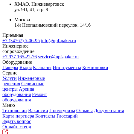
ХМАО, Нижневартовск
ул. 9П, 41, стр. 9
Москва
1-й Неопалимовский переулок, 14/16
Приемная
+7 (34767) 5-06-95
info@npf-paker.ru
Инженерное
сопровождение
+7 937 165-22-76
service@npf-paker.ru
Оборудование
Пакеры
Якоря
Клапаны
Инструменты
Компоновки
Сервис
Услуги
Инженерные
решения
Сервисные
центры
Аренда
оборудования
Ремонт
оборудования
Меню
Технологии
Вакансии
Промтуризм
Отзывы
Документация
Карта партнера
Контакты
Глоссарий
Задать вопрос
Онлайн стенд