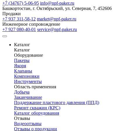
+7 (34767) 5-06-95
info@npf-paker.ru
Башкортостан, г. Октябрьский, ул. Северная, 7, 452606
Продажи
+7 937 311-58-12
market@npf-paker.ru
Инженерное сопровождение
+7 927 080-40-01
service@npf-paker.ru
Каталог
Каталог
Оборудование
Пакеры
Якоря
Клапаны
Компоновки
Инструменты
Область применения
Добыча
Заканчивание
Поддержание пластового давления (ППД)
Ремонт скважин (КРС)
Каталог оборудования
Отзывы
Видеоотзывы
Отзывы о продукции