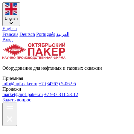
English
English
Français
Deutsch
Português
العربية
Вход
Оборудование для нефтяных и газовых скважин
Приемная
info@npf-paker.ru
+7 (34767) 5-06-95
Продажи
market@npf-paker.ru
+7 937 311-58-12
Задать вопрос