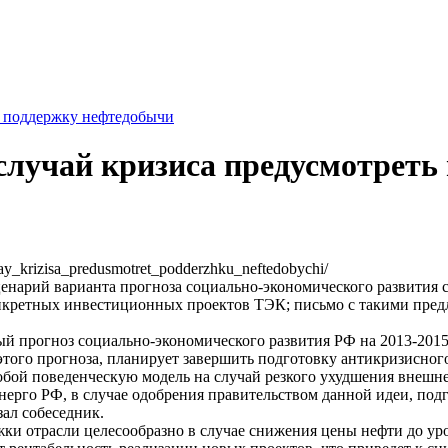
ь поддержку нефтедобычи
случай кризиса предусмотреть
chay_krizisa_predusmotret_podderzhku_neftedobychi/
нарий варианта прогноза социально-экономического развития с
кретных инвестиционных проектов ТЭК; письмо с такими предло
 прогноз социально-экономического развития РФ на 2013-2015
з этого прогноза, планирует завершить подготовку антикризисно
 собой поведенческую модель на случай резкого ухудшения внеш
ерго РФ, в случае одобрения правительством данной идеи, под
ал собеседник.
и отрасли целесообразно в случае снижения цены нефти до уров