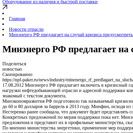
Оборудование из наличия и быстрой поставки
Главная
Новости отрасли
Минэнерго РФ предлагает на случай кризиса предусмотрет
Минэнерго РФ предлагает на 
Поделиться
новостью
Скопированно
https://npf-paker.ru/news/industry/minenergo_rf_predlagaet_na_slu
17.08.2012
Минэнерго РФ предлагает включить в кризисный сце
нагрузки нефтедобывающей отрасли и адресной поддержки кон
знакомый с текстом документа.
Минэкономразвития РФ подготовило так называемый кризисный
до 60 и 80 долларов за баррель в 2013 году. Минфин, исходя и
Нестеренко ранее сообщала, что документ будет представлять
Конкретных предложений по мерам поддержки пока нет. Минэн
предложения и представит их в профильные министерства, сказ
По мнению министерства энергетики, применение мер поддержк