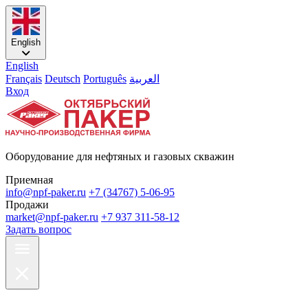
English
English
Français
Deutsch
Português
العربية
Вход
Оборудование для нефтяных и газовых скважин
Приемная
info@npf-paker.ru
+7 (34767) 5-06-95
Продажи
market@npf-paker.ru
+7 937 311-58-12
Задать вопрос