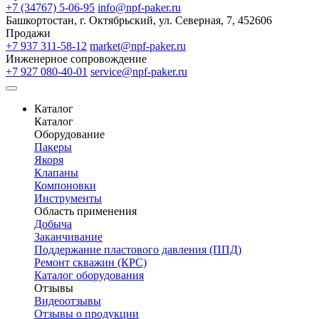
+7 (34767) 5-06-95
info@npf-paker.ru
Башкортостан, г. Октябрьский, ул. Северная, 7, 452606
Продажи
+7 937 311-58-12
market@npf-paker.ru
Инженерное сопровождение
+7 927 080-40-01
service@npf-paker.ru
Каталог
Каталог
Оборудование
Пакеры
Якоря
Клапаны
Компоновки
Инструменты
Область применения
Добыча
Заканчивание
Поддержание пластового давления (ППД)
Ремонт скважин (КРС)
Каталог оборудования
Отзывы
Видеоотзывы
Отзывы о продукции