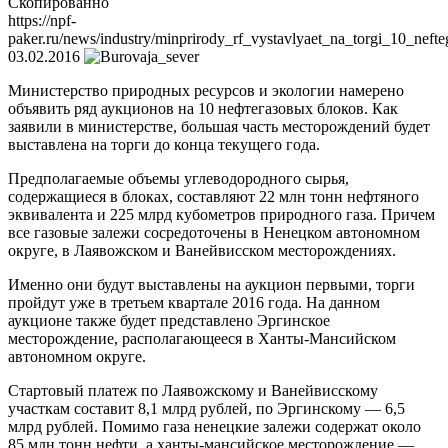
Скопированно
https://npf-
paker.ru/news/industry/minprirody_rf_vystavlyaet_na_torgi_10_neft
03.02.2016
Министерство природных ресурсов и экологии намерено
объявить ряд аукционов на 10 нефтегазовых блоков. Как
заявили в министерстве, большая часть месторождений будет
выставлена на торги до конца текущего года.
Предполагаемые объемы углеводородного сырья,
содержащиеся в блоках, составляют 22 млн тонн нефтяного
эквивалента и 225 млрд кубометров природного газа. Причем
все газовые залежи сосредоточены в Ненецком автономном
округе, в Лаявожском и Ванейвисском месторождениях.
Именно они будут выставлены на аукцион первыми, торги
пройдут уже в третьем квартале 2016 года. На данном
аукционе также будет представлено Эргинское
месторождение, располагающееся в Ханты-Мансийском
автономном округе.
Стартовый платеж по Лаявожскому и Ванейвисскому
участкам составит 8,1 млрд рублей, по Эргинскому — 6,5
млрд рублей. Помимо газа ненецкие залежи содержат около
85 млн тонн нефти, а ханты-мансийское месторождение —