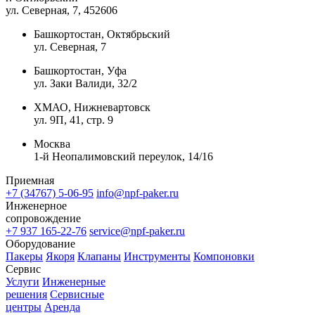
ул. Северная, 7
, 452606
Башкортостан, Октябрьский
ул. Северная, 7
Башкортостан, Уфа
ул. Заки Валиди, 32/2
ХМАО, Нижневартовск
ул. 9П, 41, стр. 9
Москва
1-й Неопалимовский переулок, 14/16
Приемная
+7 (34767) 5-06-95
info@npf-paker.ru
Инженерное
сопровождение
+7 937 165-22-76
service@npf-paker.ru
Оборудование
Пакеры
Якоря
Клапаны
Инструменты
Компоновки
Сервис
Услуги
Инженерные
решения
Сервисные
центры
Аренда