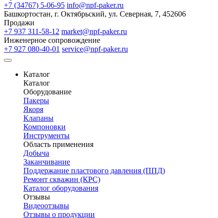
+7 (34767) 5-06-95
info@npf-paker.ru
Башкортостан, г. Октябрьский, ул. Северная, 7, 452606
Продажи
+7 937 311-58-12
market@npf-paker.ru
Инженерное сопровождение
+7 927 080-40-01
service@npf-paker.ru
Каталог
Каталог
Оборудование
Пакеры
Якоря
Клапаны
Компоновки
Инструменты
Область применения
Добыча
Заканчивание
Поддержание пластового давления (ППД)
Ремонт скважин (КРС)
Каталог оборудования
Отзывы
Видеоотзывы
Отзывы о продукции