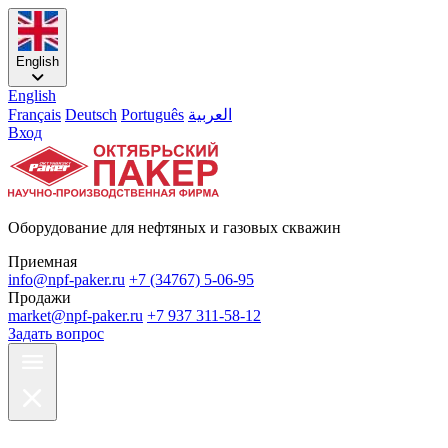
English
English
Français
Deutsch
Português
العربية
Вход
Оборудование для нефтяных и газовых скважин
Приемная
info@npf-paker.ru
+7 (34767) 5-06-95
Продажи
market@npf-paker.ru
+7 937 311-58-12
Задать вопрос