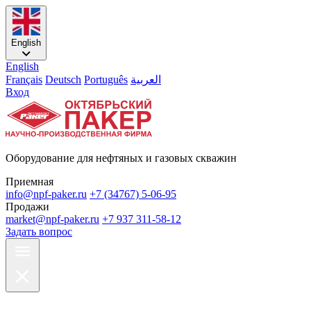
English
English
Français
Deutsch
Português
العربية
Вход
Оборудование для нефтяных и газовых скважин
Приемная
info@npf-paker.ru
+7 (34767) 5-06-95
Продажи
market@npf-paker.ru
+7 937 311-58-12
Задать вопрос