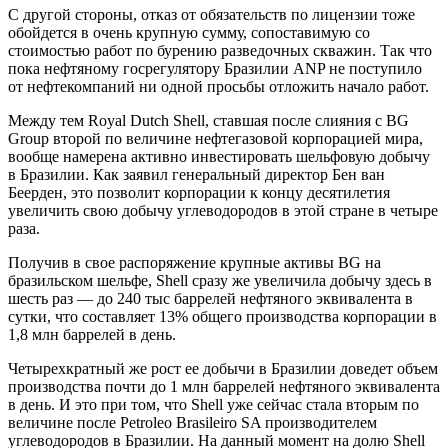
С другой стороны, отказ от обязательств по лицензии тоже
обойдется в очень крупную сумму, сопоставимую со
стоимостью работ по бурению разведочных скважин. Так что
пока нефтяному госрегулятору Бразилии ANP не поступило
от нефтекомпаний ни одной просьбы отложить начало работ.
Между тем Royal Dutch Shell, ставшая после слияния с BG
Group второй по величине нефтегазовой корпорацией мира,
вообще намерена активно инвестировать шельфовую добычу
в Бразилии. Как заявил генеральный директор Бен ван
Беерден, это позволит корпорации к концу десятилетия
увеличить свою добычу углеводородов в этой стране в четыре
раза.
Получив в свое распоряжение крупные активы BG на
бразильском шельфе, Shell сразу же увеличила добычу здесь в
шесть раз — до 240 тыс баррелей нефтяного эквивалента в
сутки, что составляет 13% общего производства корпорации в
1,8 млн баррелей в день.
Четырехкратный же рост ее добычи в Бразилии доведет объем
производства почти до 1 млн баррелей нефтяного эквивалента
в день. И это при том, что Shell уже сейчас стала вторым по
величине после Petroleo Brasileiro SA производителем
углеводородов в Бразилии. На данный момент на долю Shell