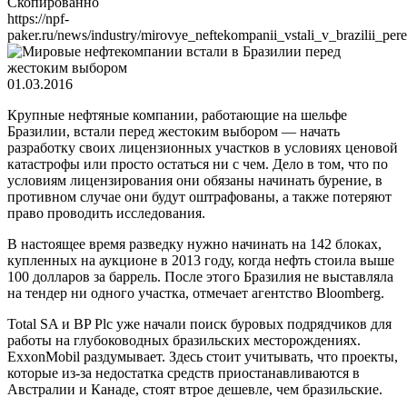
Скопированно
https://npf-
paker.ru/news/industry/mirovye_neftekompanii_vstali_v_brazilii_p
01.03.2016
Крупные нефтяные компании, работающие на шельфе
Бразилии, встали перед жестоким выбором — начать
разработку своих лицензионных участков в условиях ценовой
катастрофы или просто остаться ни с чем. Дело в том, что по
условиям лицензирования они обязаны начинать бурение, в
противном случае они будут оштрафованы, а также потеряют
право проводить исследования.
В настоящее время разведку нужно начинать на 142 блоках,
купленных на аукционе в 2013 году, когда нефть стоила выше
100 долларов за баррель. После этого Бразилия не выставляла
на тендер ни одного участка, отмечает агентство Bloomberg.
Total SA и BP Plc уже начали поиск буровых подрядчиков для
работы на глубоководных бразильских месторождениях.
ExxonMobil раздумывает. Здесь стоит учитывать, что проекты,
которые из-за недостатка средств приостанавливаются в
Австралии и Канаде, стоят втрое дешевле, чем бразильские.