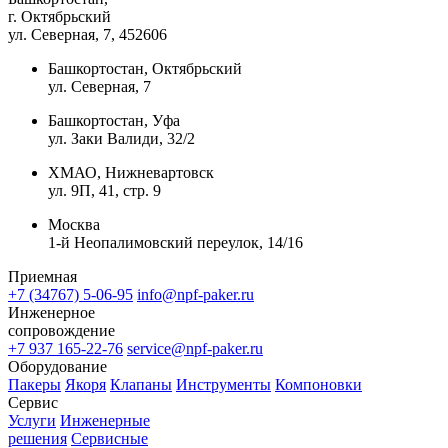
г. Октябрьский
ул. Северная, 7
, 452606
Башкортостан, Октябрьский
ул. Северная, 7
Башкортостан, Уфа
ул. Заки Валиди, 32/2
ХМАО, Нижневартовск
ул. 9П, 41, стр. 9
Москва
1-й Неопалимовский переулок, 14/16
Приемная
+7 (34767) 5-06-95
info@npf-paker.ru
Инженерное
сопровождение
+7 937 165-22-76
service@npf-paker.ru
Оборудование
Пакеры
Якоря
Клапаны
Инструменты
Компоновки
Сервис
Услуги
Инженерные
решения
Сервисные