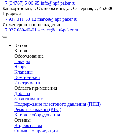
+7 (34767) 5-06-95
info@npf-paker.ru
Башкортостан, г. Октябрьский, ул. Северная, 7, 452606
Продажи
+7 937 311-58-12
market@npf-paker.ru
Инженерное сопровождение
+7 927 080-40-01
service@npf-paker.ru
Каталог
Каталог
Оборудование
Пакеры
Якоря
Клапаны
Компоновки
Инструменты
Область применения
Добыча
Заканчивание
Поддержание пластового давления (ППД)
Ремонт скважин (КРС)
Каталог оборудования
Отзывы
Видеоотзывы
Отзывы о продукции