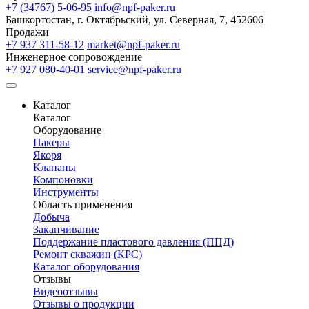
+7 (34767) 5-06-95
info@npf-paker.ru
Башкортостан, г. Октябрьский, ул. Северная, 7, 452606
Продажи
+7 937 311-58-12
market@npf-paker.ru
Инженерное сопровождение
+7 927 080-40-01
service@npf-paker.ru
Каталог
Каталог
Оборудование
Пакеры
Якоря
Клапаны
Компоновки
Инструменты
Область применения
Добыча
Заканчивание
Поддержание пластового давления (ППД)
Ремонт скважин (КРС)
Каталог оборудования
Отзывы
Видеоотзывы
Отзывы о продукции