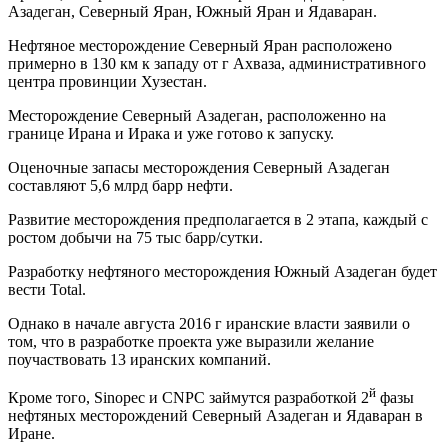
Азадеган, Северный Яран, Южный Яран и Ядаваран.
Нефтяное месторождение Северный Яран расположено
примерно в 130 км к западу от г Ахваза, административного
центра провинции Хузестан.
Месторождение Северный Азадеган, расположенно на
границе Ирана и Ирака и уже готово к запуску.
Оценочные запасы месторождения Северный Азадеган
составляют 5,6 млрд барр нефти.
Развитие месторождения предполагается в 2 этапа, каждый с
ростом добычи на 75 тыс барр/сутки.
Разработку нефтяного месторождения Южный Азадеган будет
вести Total.
Однако в начале августа 2016 г иранские власти заявили о
том, что в разработке проекта уже выразили желание
поучаствовать 13 иранских компаний.
й
Кроме того, Sinopec и CNPC займутся разработкой 2
фазы
нефтяных месторождений Северный Азадеган и Ядаваран в
Иране.