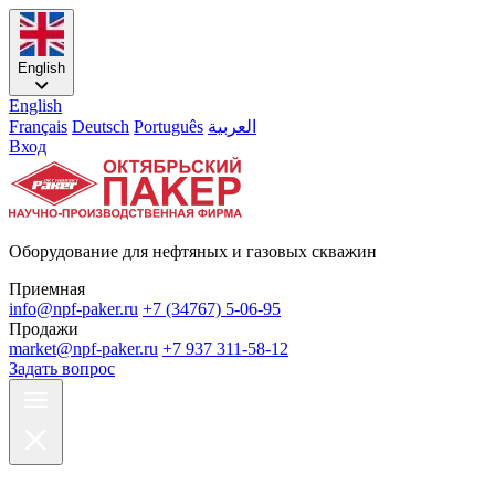
English
English
Français
Deutsch
Português
العربية
Вход
Оборудование для нефтяных и газовых скважин
Приемная
info@npf-paker.ru
+7 (34767) 5-06-95
Продажи
market@npf-paker.ru
+7 937 311-58-12
Задать вопрос