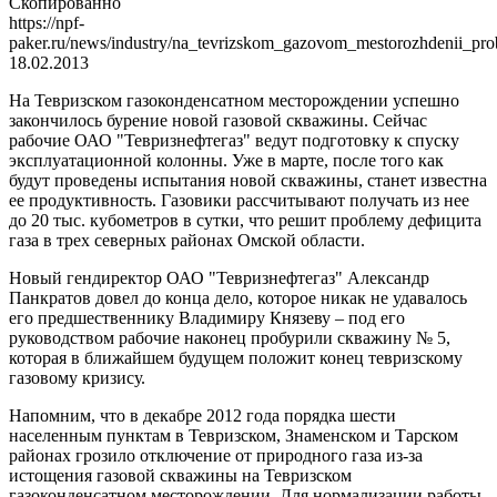
Скопированно
https://npf-
paker.ru/news/industry/na_tevrizskom_gazovom_mestorozhdenii_pro
18.02.2013
На Тевризском газоконденсатном месторождении успешно
закончилось бурение новой газовой скважины. Сейчас
рабочие ОАО "Тевризнефтегаз" ведут подготовку к спуску
эксплуатационной колонны. Уже в марте, после того как
будут проведены испытания новой скважины, станет известна
ее продуктивность. Газовики рассчитывают получать из нее
до 20 тыс. кубометров в сутки, что решит проблему дефицита
газа в трех северных районах Омской области.
Новый гендиректор ОАО "Тевризнефтегаз" Александр
Панкратов довел до конца дело, которое никак не удавалось
его предшественнику Владимиру Князеву – под его
руководством рабочие наконец пробурили скважину № 5,
которая в ближайшем будущем положит конец тевризскому
газовому кризису.
Напомним, что в декабре 2012 года порядка шести
населенным пунктам в Тевризском, Знаменском и Тарском
районах грозило отключение от природного газа из-за
истощения газовой скважины на Тевризском
газоконденсатном месторождении. Для нормализации работы