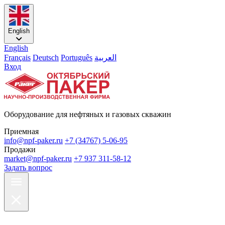
English
English
Français
Deutsch
Português
العربية
Вход
Оборудование для нефтяных и газовых скважин
Приемная
info@npf-paker.ru
+7 (34767) 5-06-95
Продажи
market@npf-paker.ru
+7 937 311-58-12
Задать вопрос