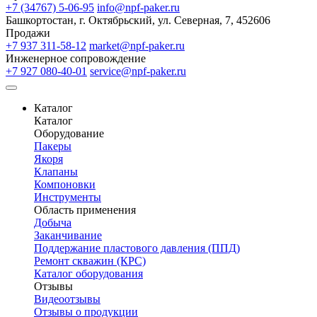
+7 (34767) 5-06-95
info@npf-paker.ru
Башкортостан, г. Октябрьский, ул. Северная, 7, 452606
Продажи
+7 937 311-58-12
market@npf-paker.ru
Инженерное сопровождение
+7 927 080-40-01
service@npf-paker.ru
Каталог
Каталог
Оборудование
Пакеры
Якоря
Клапаны
Компоновки
Инструменты
Область применения
Добыча
Заканчивание
Поддержание пластового давления (ППД)
Ремонт скважин (КРС)
Каталог оборудования
Отзывы
Видеоотзывы
Отзывы о продукции