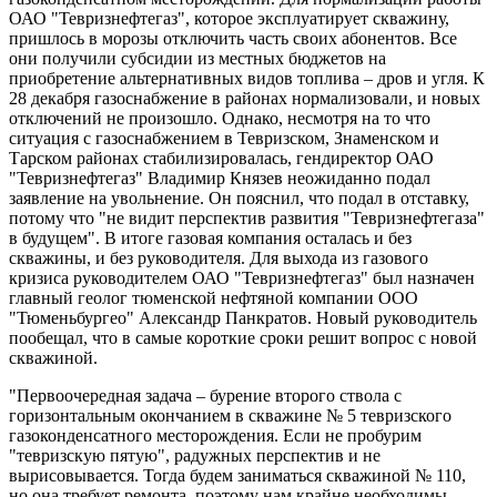
ОАО "Тевризнефтегаз", которое эксплуатирует скважину,
пришлось в морозы отключить часть своих абонентов. Все
они получили субсидии из местных бюджетов на
приобретение альтернативных видов топлива – дров и угля. К
28 декабря газоснабжение в районах нормализовали, и новых
отключений не произошло. Однако, несмотря на то что
ситуация с газоснабжением в Тевризском, Знаменском и
Тарском районах стабилизировалась, гендиректор ОАО
"Тевризнефтегаз" Владимир Князев неожиданно подал
заявление на увольнение. Он пояснил, что подал в отставку,
потому что "не видит перспектив развития "Тевризнефтегаза"
в будущем". В итоге газовая компания осталась и без
скважины, и без руководителя. Для выхода из газового
кризиса руководителем ОАО "Тевризнефтегаз" был назначен
главный геолог тюменской нефтяной компании ООО
"Тюменьбургео" Александр Панкратов. Новый руководитель
пообещал, что в самые короткие сроки решит вопрос с новой
скважиной.
"Первоочередная задача – бурение второго ствола с
горизонтальным окончанием в скважине № 5 тевризского
газоконденсатного месторождения. Если не пробурим
"тевризскую пятую", радужных перспектив и не
вырисовывается. Тогда будем заниматься скважиной № 110,
но она требует ремонта, поэтому нам крайне необходимы