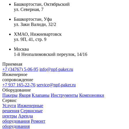
Башкортостан, Октябрьский
ул. Северная, 7
Башкортостан, Уфа
ул. Заки Валиди, 32/2
ХМАО, Нижневартовск
ул. 9П, 41, стр. 9
Москва
1-й Неопалимовский переулок, 14/16
Приемная
+7 (34767) 5-06-95
info@npf-paker.ru
Инженерное
сопровождение
+7 937 165-22-76
service@npf-paker.ru
Оборудование
Пакеры
Якоря
Клапаны
Инструменты
Компоновки
Сервис
Услуги
Инженерные
решения
Сервисные
центры
Аренда
оборудования
Ремонт
оборудования