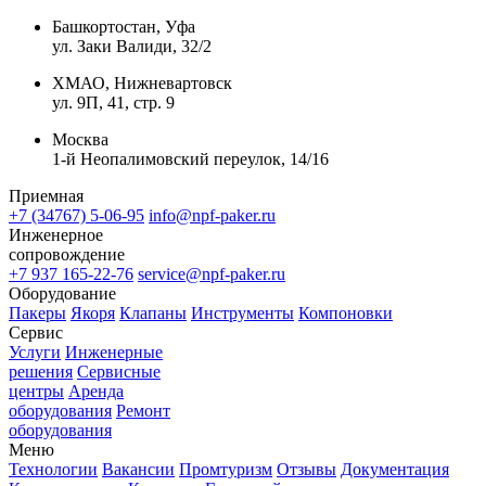
Башкортостан, Уфа
ул. Заки Валиди, 32/2
ХМАО, Нижневартовск
ул. 9П, 41, стр. 9
Москва
1-й Неопалимовский переулок, 14/16
Приемная
+7 (34767) 5-06-95
info@npf-paker.ru
Инженерное
сопровождение
+7 937 165-22-76
service@npf-paker.ru
Оборудование
Пакеры
Якоря
Клапаны
Инструменты
Компоновки
Сервис
Услуги
Инженерные
решения
Сервисные
центры
Аренда
оборудования
Ремонт
оборудования
Меню
Технологии
Вакансии
Промтуризм
Отзывы
Документация