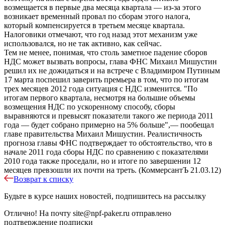
возмещается в первые два месяца квартала — из-за этого
возникает временный провал по сборам этого налога,
который компенсируется в третьем месяце квартала.
Налоговики отмечают, что год назад этот механизм уже
использовался, но не так активно, как сейчас.
Тем не менее, понимая, что столь заметное падение сборов
НДС может вызвать вопросы, глава ФНС Михаил Мишустин
решил их не дожидаться и на встрече с Владимиром Путиным
17 марта поспешил заверить премьера в том, что по итогам
трех месяцев 2012 года ситуация с НДС изменится. "По
итогам первого квартала, несмотря на большие объемы
возмещения НДС по ускоренному способу, сборы
выравняются и превысят показатели такого же периода 2011
года — будет собрано примерно на 5% больше",— пообещал
главе правительства Михаил Мишустин. Реалистичность
прогноза главы ФНС подтверждает то обстоятельство, что в
начале 2011 года сборы НДС по сравнению с показателями
2010 года также проседали, но и итоге по завершении 12
месяцев превзошли их почти на треть. (КоммерсантЪ 21.03.12)
Возврат к списку
Будьте в курсе наших новостей, подпишитесь на рассылку
Отлично!
На почту
site@npf-paker.ru
отправлено
подтверждение подписки