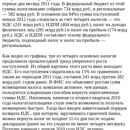
первые два месяца 2011 года. В федеральный бюджет из этой
суммы налоговиками собрано 734 млрд руб., в региональные
— 582 млрд руб. В основном (на 84%) сумма поступлений
начала 2012 года сложилась за счет четырех налогов — это
НДС (241 млрд руб.), НДПИ (404 млрд руб.), налог на доходы
физических лиц (281 млрд руб.) и налог на прибыль (174 млрд
руб.). НДС и НДПИ составляют основу федерального
бюджета, подоходный налог и налог на прибыль —
региональных.
Как видно из графика, три из четырех основных налогов
продолжили прошлогодний тренд уверенного роста
поступлений. Из общей картины этого роста явно выпадает
НДС. Его поступления сократились на 15% по сравнению с
таким же периодом 2011 года, составив 241 млрд против 282
млрд руб. годом ранее. В ФНС это объясняют ростом сумм
возмещения налога: компании активнее, чем раньше,
пользуются ускоренным способом вернуть переплаченные
суммы НДС. Напомним, начиная со второго квартала 2010
года налогоплательщики стали иметь возможность получать
возмещение быстрее. Тогда был введен заявительный порядок
возврата НДС, при котором, заручившись гарантией банка,
можно вернуть налог не позднее 11-го дня после подачи
декларации (ранее на это уходило не менее четырех месяцев).
Поэтому начиная с апреля 2010 года НДС активно