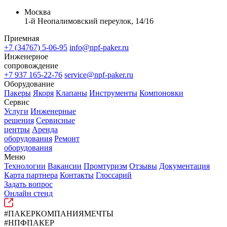
Москва
1-й Неопалимовский переулок, 14/16
Приемная
+7 (34767) 5-06-95
info@npf-paker.ru
Инженерное
сопровождение
+7 937 165-22-76
service@npf-paker.ru
Оборудование
Пакеры
Якоря
Клапаны
Инструменты
Компоновки
Сервис
Услуги
Инженерные
решения
Сервисные
центры
Аренда
оборудования
Ремонт
оборудования
Меню
Технологии
Вакансии
Промтуризм
Отзывы
Документация
Карта партнера
Контакты
Глоссарий
Задать вопрос
Онлайн стенд
#ПАКЕРКОМПАНИЯМЕЧТЫ
#НПФПАКЕР