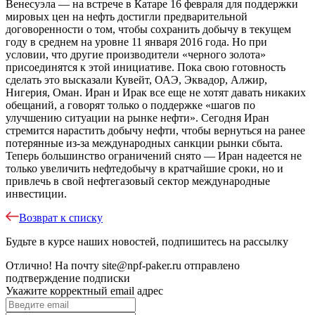
Венесуэла — на встрече в Катаре 16 февраля для поддержки
мировых цен на нефть достигли предварительной
договоренности о том, чтобы сохранить добычу в текущем
году в среднем на уровне 11 января 2016 года. Но при
условии, что другие производители «черного золота»
присоединятся к этой инициативе. Пока свою готовность
сделать это высказали Кувейт, ОАЭ, Эквадор, Алжир,
Нигерия, Оман. Иран и Ирак все еще не хотят давать никаких
обещаний, а говорят только о поддержке «шагов по
улучшению ситуации на рынке нефти». Сегодня Иран
стремится нарастить добычу нефти, чтобы вернуться на ранее
потерянные из-за международных санкции рынки сбыта.
Теперь большинство ограничений снято — Иран надеется не
только увеличить нефтедобычу в кратчайшие сроки, но и
привлечь в свой нефтегазовый сектор международные
инвестиции.
Возврат к списку
Будьте в курсе наших новостей, подпишитесь на рассылку
Отлично!
На почту
site@npf-paker.ru
отправлено
подтверждение подписки
Укажите корректный email адрес