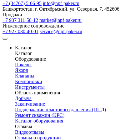
+7 (34767) 5-06-95
info@npf-paker.ru
Башкортостан, г. Октябрьский, ул. Северная, 7, 452606
Продажи
+7 937 311-58-12
market@npf-paker.ru
Инженерное сопровождение
+7 927 080-40-01
service@npf-paker.ru
Каталог
Каталог
Оборудование
Пакеры
Якоря
Клапаны
Компоновки
Инструменты
Область применения
Добыча
Заканчивание
Поддержание пластового давления (ППД)
Ремонт скважин (КРС)
Каталог оборудования
Отзывы
Видеоотзывы
Отзывы о продукции