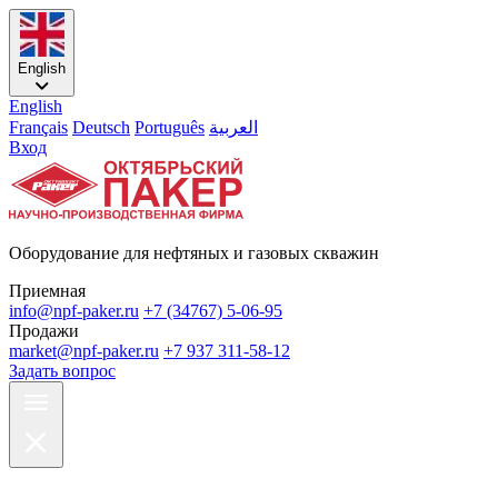
English
English
Français
Deutsch
Português
العربية
Вход
Оборудование для нефтяных и газовых скважин
Приемная
info@npf-paker.ru
+7 (34767) 5-06-95
Продажи
market@npf-paker.ru
+7 937 311-58-12
Задать вопрос