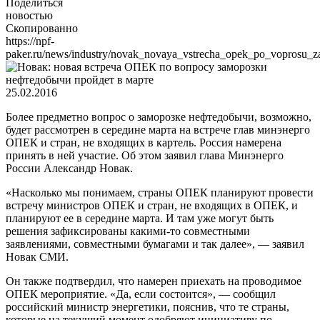
Поделиться
новостью
Скопированно
https://npf-
paker.ru/news/industry/novak_novaya_vstrecha_opek_po_voprosu_z
25.02.2016
Более предметно вопрос о заморозке нефтедобычи, возможно,
будет рассмотрен в середине марта на встрече глав минэнерго
ОПЕК и стран, не входящих в картель. Россия намерена
принять в ней участие. Об этом заявил глава Минэнерго
России Александр Новак.
«Насколько мы понимаем, страны ОПЕК планируют провести
встречу министров ОПЕК и стран, не входящих в ОПЕК, и
планируют ее в середине марта. И там уже могут быть
решения зафиксированы какими-то совместными
заявлениями, совместными бумагами и так далее», — заявил
Новак СМИ.
Он также подтвердил, что намерен приехать на проводимое
ОПЕК мероприятие. «Да, если состоится», — сообщил
российский министр энергетики, пояснив, что те страны,
которые на текущий момент одобряют инициативу по