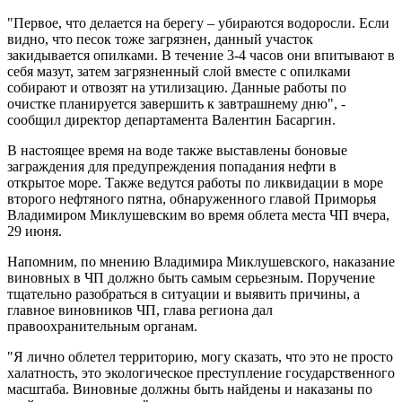
"Первое, что делается на берегу – убираются водоросли. Если
видно, что песок тоже загрязнен, данный участок
закидывается опилками. В течение 3-4 часов они впитывают в
себя мазут, затем загрязненный слой вместе с опилками
собирают и отвозят на утилизацию. Данные работы по
очистке планируется завершить к завтрашнему дню", -
сообщил директор департамента Валентин Басаргин.
В настоящее время на воде также выставлены боновые
заграждения для предупреждения попадания нефти в
открытое море. Также ведутся работы по ликвидации в море
второго нефтяного пятна, обнаруженного главой Приморья
Владимиром Миклушевским во время облета места ЧП вчера,
29 июня.
Напомним, по мнению Владимира Миклушевского, наказание
виновных в ЧП должно быть самым серьезным. Поручение
тщательно разобраться в ситуации и выявить причины, а
главное виновников ЧП, глава региона дал
правоохранительным органам.
"Я лично облетел территорию, могу сказать, что это не просто
халатность, это экологическое преступление государственного
масштаба. Виновные должны быть найдены и наказаны по