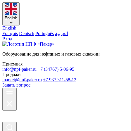
English
English
Français
Deutsch
Português
العربية
Вход
Оборудование для нефтяных и газовых скважин
Приемная
info@npf-paker.ru
+7 (34767) 5-06-95
Продажи
market@npf-paker.ru
+7 937 311-58-12
Задать вопрос