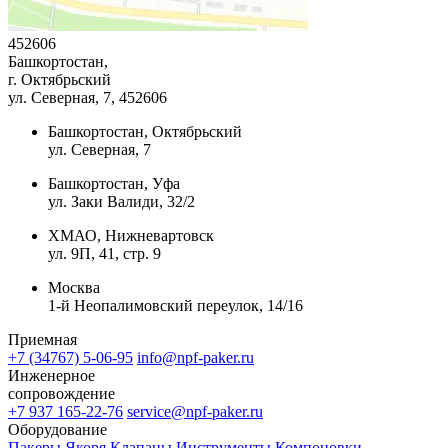
452606
Башкортостан,
г. Октябрьский
ул. Северная, 7
, 452606
Башкортостан, Октябрьский
ул. Северная, 7
Башкортостан, Уфа
ул. Заки Валиди, 32/2
ХМАО, Нижневартовск
ул. 9П, 41, стр. 9
Москва
1-й Неопалимовский переулок, 14/16
Приемная
+7 (34767) 5-06-95
info@npf-paker.ru
Инженерное
сопровождение
+7 937 165-22-76
service@npf-paker.ru
Оборудование
Пакеры
Якоря
Клапаны
Инструменты
Компоновки