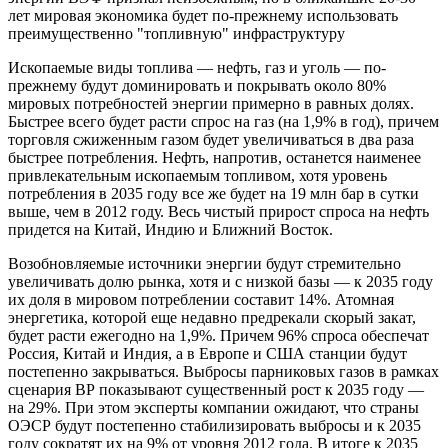
лет мировая экономика будет по-прежнему использовать
преимущественно "топливную" инфраструктуру
Ископаемые виды топлива — нефть, газ и уголь — по-
прежнему будут доминировать и покрывать около 80%
мировых потребностей энергии примерно в равных долях.
Быстрее всего будет расти спрос на газ (на 1,9% в год), причем
торговля сжиженным газом будет увеличиваться в два раза
быстрее потребления. Нефть, напротив, останется наименее
привлекательным ископаемым топливом, хотя уровень
потребления в 2035 году все же будет на 19 млн бар в сутки
выше, чем в 2012 году. Весь чистый прирост спроса на нефть
придется на Китай, Индию и Ближний Восток.
Возобновляемые источники энергии будут стремительно
увеличивать долю рынка, хотя и с низкой базы — к 2035 году
их доля в мировом потреблении составит 14%. Атомная
энергетика, которой еще недавно предрекали скорый закат,
будет расти ежегодно на 1,9%. Причем 96% спроса обеспечат
Россия, Китай и Индия, а в Европе и США станции будут
постепенно закрываться. Выбросы парниковых газов в рамках
сценария ВР показывают существенный рост к 2035 году —
на 29%. При этом эксперты компании ожидают, что страны
ОЭСР будут постепенно стабилизировать выбросы и к 2035
году сократят их на 9% от уровня 2012 года. В итоге к 2035