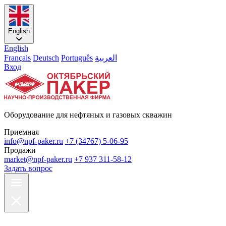
English
English
Français
Deutsch
Português
العربية
Вход
Оборудование для нефтяных и газовых скважин
Приемная
info@npf-paker.ru
+7 (34767) 5-06-95
Продажи
market@npf-paker.ru
+7 937 311-58-12
Задать вопрос