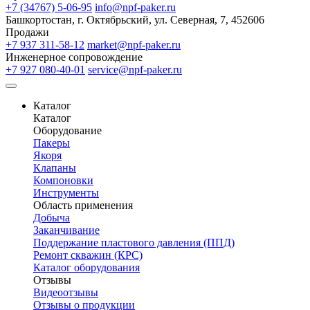
+7 (34767) 5-06-95
info@npf-paker.ru
Башкортостан, г. Октябрьский, ул. Северная, 7, 452606
Продажи
+7 937 311-58-12
market@npf-paker.ru
Инженерное сопровождение
+7 927 080-40-01
service@npf-paker.ru
Каталог
Каталог
Оборудование
Пакеры
Якоря
Клапаны
Компоновки
Инструменты
Область применения
Добыча
Заканчивание
Поддержание пластового давления (ППД)
Ремонт скважин (КРС)
Каталог оборудования
Отзывы
Видеоотзывы
Отзывы о продукции