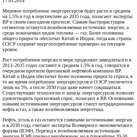
17.01.2014
Мировое потребление энергоресурсов будет расти в среднем
на 1,5% в год в перспективе до 2035 года, полагают эксперты
ВР в своем ежегодном прогнозе. Самым быстрорастущим
сегментом останутся возобновляемые источники энергии, а
среди ископаемых видов топлива — газ. Более половины
общего прироста обеспечат Китай и Индия, тогда как страны
ОЭСР сохранят энергопотребление примерно на текущем
уровне.
Рост потребления энергии в мире продолжит замедляться и в
2013–2035 годах составит в среднем 1,5% в год, говорится в
очередном прогнозе британской нефтяной компании ВР.
Китай и Индия обеспечат более половины прироста спроса, в
то же время потребление энергоресурсов в ОЭСР увеличится
лишь на 5%, а после 2030 года даже начнет сокращаться.
Существующие технологии и запасы энергоресурсов позволят
удовлетворить прогнозный спрос, полагают в ВР. Основными
новыми источниками энергоресурсов станут нетрадиционные
нефть и газ, а также возобновляемая энергетика.
Нефть, уголь и газ останутся главными источниками энергии
и в 2030 году, считают эксперты Всемирного экономического
форума (ВЭФ). Переход к возобновляемым источникам
энергии ВЭФ признал неизбежным, но в ближайшие 20-30