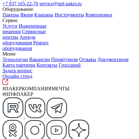
+7 937 165-22-76
service@npf-paker.ru
Оборудование
Пакеры
Якоря
Клапаны
Инструменты
Компоновки
Сервис
Услуги
Инженерные
решения
Сервисные
центры
Аренда
оборудования
Ремонт
оборудования
Меню
Технологии
Вакансии
Промтуризм
Отзывы
Документация
Карта партнера
Контакты
Глоссарий
Задать вопрос
Онлайн стенд
#ПАКЕРКОМПАНИЯМЕЧТЫ
#НПФПАКЕР