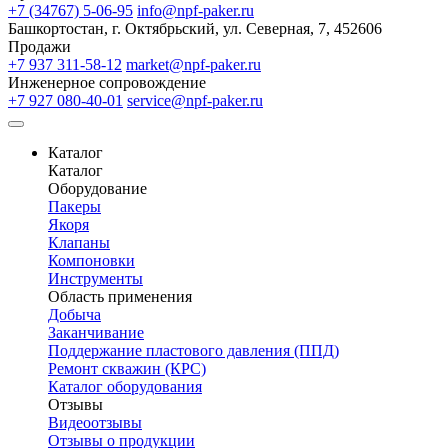
+7 (34767) 5-06-95
info@npf-paker.ru
Башкортостан, г. Октябрьский, ул. Северная, 7, 452606
Продажи
+7 937 311-58-12
market@npf-paker.ru
Инженерное сопровождение
+7 927 080-40-01
service@npf-paker.ru
Каталог
Каталог
Оборудование
Пакеры
Якоря
Клапаны
Компоновки
Инструменты
Область применения
Добыча
Заканчивание
Поддержание пластового давления (ППД)
Ремонт скважин (КРС)
Каталог оборудования
Отзывы
Видеоотзывы
Отзывы о продукции