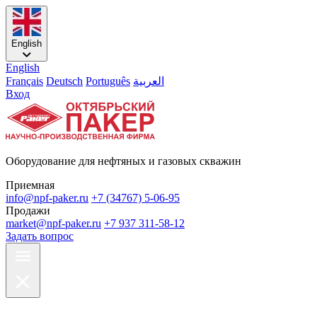
English
English
Français
Deutsch
Português
العربية
Вход
Оборудование для нефтяных и газовых скважин
Приемная
info@npf-paker.ru
+7 (34767) 5-06-95
Продажи
market@npf-paker.ru
+7 937 311-58-12
Задать вопрос