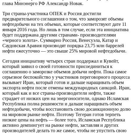
глава Минэнерго РФ Александр Новак.
Три страны-участника ОПЕК и Россия достигли
предварительного соглашения о том, что заморозят объемы
нефтедобычи на тех объемах, которые соответствуют дате 11
января 2016 года. Но лишь в том случае, если эта инициатива
будет поддержана другими странами- производителями
«черного золота». Суммарно Россия, Венесуэла, Катар и
Саудовская Аравия производят порядка 23,75 млн баррелей
нефти ежесуточно — это свыше 25% мировой нефтедобычи.
Сегодня инициативу четырех стран поддержал и Кувейт,
который заявил о своей готовности присоединиться к
соглашению о заморозке объемов добычи нефти. Пока самое
серьезное беспокойство у участников переговорного процесса
вызывает Иран, который готов и дальше наращивать объем
экспорта нефти после отмены международных санкций. Иран,
который как и все страны-производители нефти, также
страдает от низких цен на энергоносители, однако Исламская
Республика полна решимости и дальше наращивать объем
нефтедобычи, чтобы восстановить свою досанкционную долю
на мировом рынке нефти. Поэтому Тегеран готов терпеть
низкие цены на нефть — более того, Исламская Республика
активно демпингует на рынке нефти, заставляя и других
производителей делать то же самое, чтобы не упустить свою