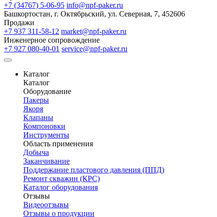
+7 (34767) 5-06-95
info@npf-paker.ru
Башкортостан, г. Октябрьский, ул. Северная, 7, 452606
Продажи
+7 937 311-58-12
market@npf-paker.ru
Инженерное сопровождение
+7 927 080-40-01
service@npf-paker.ru
Каталог
Каталог
Оборудование
Пакеры
Якоря
Клапаны
Компоновки
Инструменты
Область применения
Добыча
Заканчивание
Поддержание пластового давления (ППД)
Ремонт скважин (КРС)
Каталог оборудования
Отзывы
Видеоотзывы
Отзывы о продукции