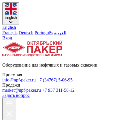
English
English
Français
Deutsch
Português
العربية
Вход
Оборудование для нефтяных и газовых скважин
Приемная
info@npf-paker.ru
+7 (34767) 5-06-95
Продажи
market@npf-paker.ru
+7 937 311-58-12
Задать вопрос