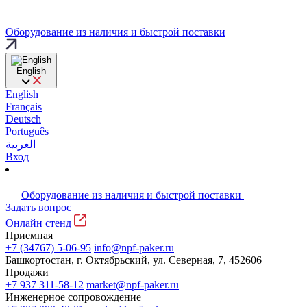
Оборудование из наличия и быстрой поставки
English
English
Français
Deutsch
Português
العربية
Вход
Оборудование из наличия и быстрой поставки
Задать вопрос
Онлайн стенд
Приемная
+7 (34767) 5-06-95
info@npf-paker.ru
Башкортостан, г. Октябрьский, ул. Северная, 7, 452606
Продажи
+7 937 311-58-12
market@npf-paker.ru
Инженерное сопровождение