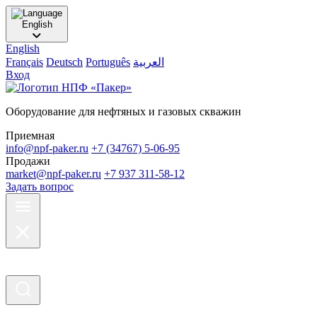
English
English
Français
Deutsch
Português
العربية
Вход
Оборудование для нефтяных и газовых скважин
Приемная
info@npf-paker.ru
+7 (34767) 5-06-95
Продажи
market@npf-paker.ru
+7 937 311-58-12
Задать вопрос