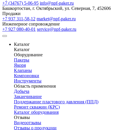
+7 (34767) 5-06-95
info@npf-paker.ru
Башкортостан, г. Октябрьский, ул. Северная, 7, 452606
Продажи
+7 937 311-58-12
market@npf-paker.ru
Инженерное сопровождение
+7 927 080-40-01
service@npf-paker.ru
Каталог
Каталог
Оборудование
Пакеры
Якоря
Клапаны
Компоновки
Инструменты
Область применения
Добыча
Заканчивание
Поддержание пластового давления (ППД)
Ремонт скважин (КРС)
Каталог оборудования
Отзывы
Видеоотзывы
Отзывы о продукции