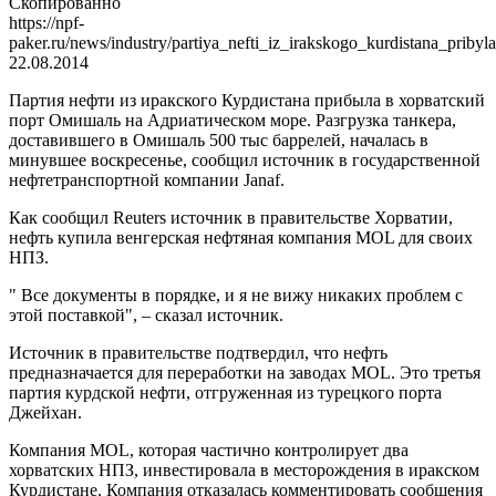
Скопированно
https://npf-
paker.ru/news/industry/partiya_nefti_iz_irakskogo_kurdistana_pribyl
22.08.2014
Партия нефти из иракского Курдистана прибыла в хорватский
порт Омишаль на Адриатическом море. Разгрузка танкера,
доставившего в Омишаль 500 тыс баррелей, началась в
минувшее воскресенье, сообщил источник в государственной
нефтетранспортной компании Janaf.
Как сообщил Reuters источник в правительстве Хорватии,
нефть купила венгерская нефтяная компания MOL для своих
НПЗ.
" Все документы в порядке, и я не вижу никаких проблем с
этой поставкой", – сказал источник.
Источник в правительстве подтвердил, что нефть
предназначается для переработки на заводах MOL. Это третья
партия курдской нефти, отгруженная из турецкого порта
Джейхан.
Компания MOL, которая частично контролирует два
хорватских НПЗ, инвестировала в месторождения в иракском
Курдистане. Компания отказалась комментировать сообщения