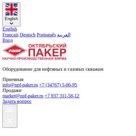
English
English
Français
Deutsch
Português
العربية
Вход
Оборудование для нефтяных и газовых скважин
Приемная
info@npf-paker.ru
+7 (34767) 5-06-95
Продажи
market@npf-paker.ru
+7 937 311-58-12
Задать вопрос