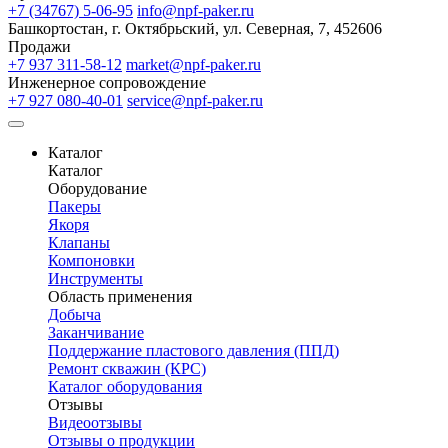
+7 (34767) 5-06-95
info@npf-paker.ru
Башкортостан, г. Октябрьский, ул. Северная, 7, 452606
Продажи
+7 937 311-58-12
market@npf-paker.ru
Инженерное сопровождение
+7 927 080-40-01
service@npf-paker.ru
Каталог
Каталог
Оборудование
Пакеры
Якоря
Клапаны
Компоновки
Инструменты
Область применения
Добыча
Заканчивание
Поддержание пластового давления (ППД)
Ремонт скважин (КРС)
Каталог оборудования
Отзывы
Видеоотзывы
Отзывы о продукции