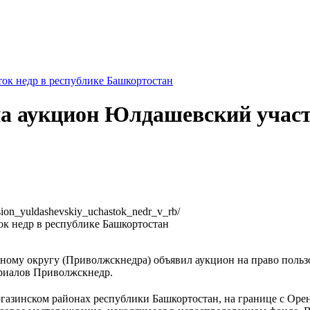
ок недр в республике Башкортостан
а аукцион Юлдашевский участо
ktsion_yuldashevskiy_uchastok_nedr_v_rb/
ому округу (Приволжскнедра) объявил аукцион на право польз
териалов Приволжскнедр.
зинском районах республики Башкортостан, на границе с Оренб