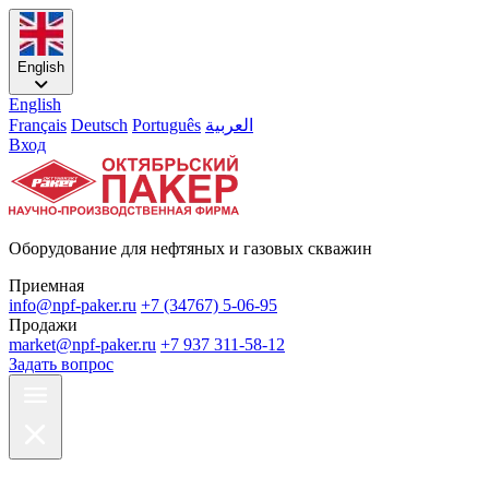
English
English
Français
Deutsch
Português
العربية
Вход
Оборудование для нефтяных и газовых скважин
Приемная
info@npf-paker.ru
+7 (34767) 5-06-95
Продажи
market@npf-paker.ru
+7 937 311-58-12
Задать вопрос