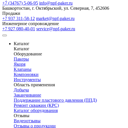
+7 (34767) 5-06-95
info@npf-paker.ru
Башкортостан, г. Октябрьский, ул. Северная, 7, 452606
Продажи
+7 937 311-58-12
market@npf-paker.ru
Инженерное сопровождение
+7 927 080-40-01
service@npf-paker.ru
Каталог
Каталог
Оборудование
Пакеры
Якоря
Клапаны
Компоновки
Инструменты
Область применения
Добыча
Заканчивание
Поддержание пластового давления (ППД)
Ремонт скважин (КРС)
Каталог оборудования
Отзывы
Видеоотзывы
Отзывы о продукции