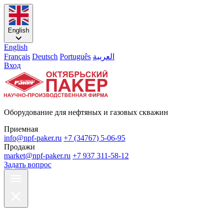
English
English
Français
Deutsch
Português
العربية
Вход
Оборудование для нефтяных и газовых скважин
Приемная
info@npf-paker.ru
+7 (34767) 5-06-95
Продажи
market@npf-paker.ru
+7 937 311-58-12
Задать вопрос