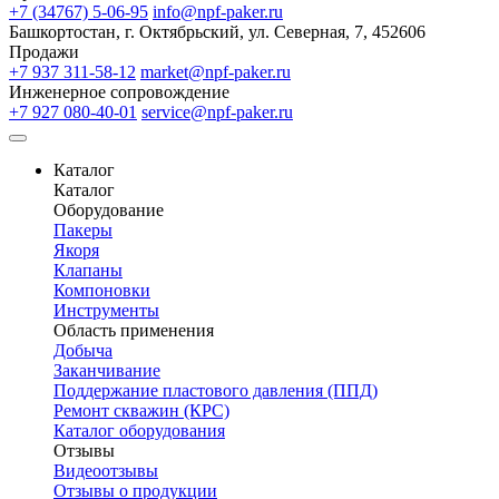
+7 (34767) 5-06-95
info@npf-paker.ru
Башкортостан, г. Октябрьский, ул. Северная, 7, 452606
Продажи
+7 937 311-58-12
market@npf-paker.ru
Инженерное сопровождение
+7 927 080-40-01
service@npf-paker.ru
Каталог
Каталог
Оборудование
Пакеры
Якоря
Клапаны
Компоновки
Инструменты
Область применения
Добыча
Заканчивание
Поддержание пластового давления (ППД)
Ремонт скважин (КРС)
Каталог оборудования
Отзывы
Видеоотзывы
Отзывы о продукции