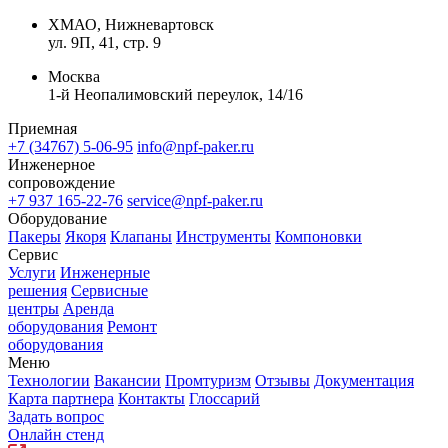
ХМАО, Нижневартовск
ул. 9П, 41, стр. 9
Москва
1-й Неопалимовский переулок, 14/16
Приемная
+7 (34767) 5-06-95
info@npf-paker.ru
Инженерное
сопровождение
+7 937 165-22-76
service@npf-paker.ru
Оборудование
Пакеры
Якоря
Клапаны
Инструменты
Компоновки
Сервис
Услуги
Инженерные
решения
Сервисные
центры
Аренда
оборудования
Ремонт
оборудования
Меню
Технологии
Вакансии
Промтуризм
Отзывы
Документация
Карта партнера
Контакты
Глоссарий
Задать вопрос
Онлайн стенд