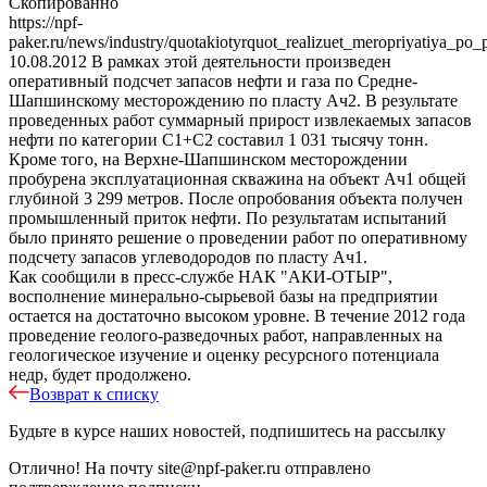
Скопированно
https://npf-
paker.ru/news/industry/quotakiotyrquot_realizuet_meropriyatiya_po_p
10.08.2012
В рамках этой деятельности произведен
оперативный подсчет запасов нефти и газа по Средне-
Шапшинскому месторождению по пласту Ач2. В результате
проведенных работ суммарный прирост извлекаемых запасов
нефти по категории С1+С2 составил 1 031 тысячу тонн.
Кроме того, на Верхне-Шапшинском месторождении
пробурена эксплуатационная скважина на объект Ач1 общей
глубиной 3 299 метров. После опробования объекта получен
промышленный приток нефти. По результатам испытаний
было принято решение о проведении работ по оперативному
подсчету запасов углеводородов по пласту Ач1.
Как сообщили в пресс-службе НАК "АКИ-ОТЫР",
восполнение минерально-сырьевой базы на предприятии
остается на достаточно высоком уровне. В течение 2012 года
проведение геолого-разведочных работ, направленных на
геологическое изучение и оценку ресурсного потенциала
недр, будет продолжено.
Возврат к списку
Будьте в курсе наших новостей, подпишитесь на рассылку
Отлично!
На почту
site@npf-paker.ru
отправлено