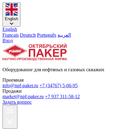
English
English
Français
Deutsch
Português
العربية
Вход
Оборудование для нефтяных и газовых скважин
Приемная
info@npf-paker.ru
+7 (34767) 5-06-95
Продажи
market@npf-paker.ru
+7 937 311-58-12
Задать вопрос