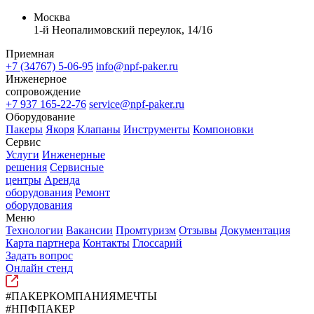
Москва
1-й Неопалимовский переулок, 14/16
Приемная
+7 (34767) 5-06-95
info@npf-paker.ru
Инженерное
сопровождение
+7 937 165-22-76
service@npf-paker.ru
Оборудование
Пакеры
Якоря
Клапаны
Инструменты
Компоновки
Сервис
Услуги
Инженерные
решения
Сервисные
центры
Аренда
оборудования
Ремонт
оборудования
Меню
Технологии
Вакансии
Промтуризм
Отзывы
Документация
Карта партнера
Контакты
Глоссарий
Задать вопрос
Онлайн стенд
#ПАКЕРКОМПАНИЯМЕЧТЫ
#НПФПАКЕР