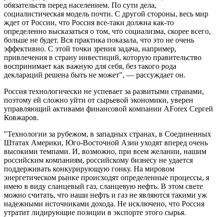
обязательств перед населением. По сути дела,
социалистическая модель почти. С другой стороны, весь мир
ждет от России, что Россия все-таки должна как-то
определенно высказаться о том, что социализма, скорее всего,
больше не будет. Вся практика показала, что это не очень
эффективно. С этой точки зрения задача, например,
привлечения в страну инвестиций, которую правительство
воспринимает как важную для себя, без такого рода
деклараций решена быть не может", — рассуждает он.
Россия технологически не успевает за развитыми странами,
поэтому ей сложно уйти от сырьевой экономики, уверен
управляющий активами финансовой компании AForex Сергей
Ковжаров.
"Технологии за рубежом, в западных странах, в Соединенных
Штатах Америки, Юго-Восточной Азии уходят вперед очень
высокими темпами. И, возможно, при всем желании, нашим
российским компаниям, российскому бизнесу не удается
поддерживать конкурирующую гонку. На мировом
энергетическом рынке происходят определенные процессы, я
имею в виду сланцевый газ, сланцевую нефть. В этом свете
можно считать, что наши нефть и газ не являются такими уж
надежными источниками дохода. Не исключено, что Россия
утратит лидирующие позиции в экспорте этого сырья.