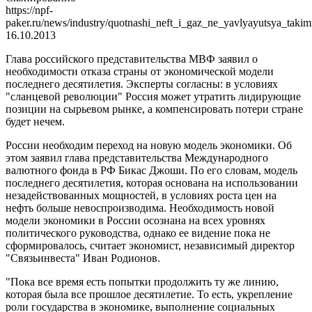
https://npf-
paker.ru/news/industry/quotnashi_neft_i_gaz_ne_yavlyayutsya_tak
16.10.2013
Глава российского представительства МВФ заявил о
необходимости отказа страны от экономической модели
последнего десятилетия. Эксперты согласны: в условиях
"сланцевой революции" Россия может утратить лидирующие
позиции на сырьевом рынке, а компенсировать потери стране
будет нечем.
России необходим переход на новую модель экономики. Об
этом заявил глава представительства Международного
валютного фонда в РФ Бикас Джоши. По его словам, модель
последнего десятилетия, которая основана на использовании
незадействованных мощностей, в условиях роста цен на
нефть больше невоспроизводима. Необходимость новой
модели экономики в России осознана на всех уровнях
политического руководства, однако ее видение пока не
сформировалось, считает экономист, независимый директор
"Связьинвеста" Иван Родионов.
"Пока все время есть попытки продолжить ту же линию,
которая была все прошлое десятилетие. То есть, укрепление
роли государства в экономике, выполнение социальных