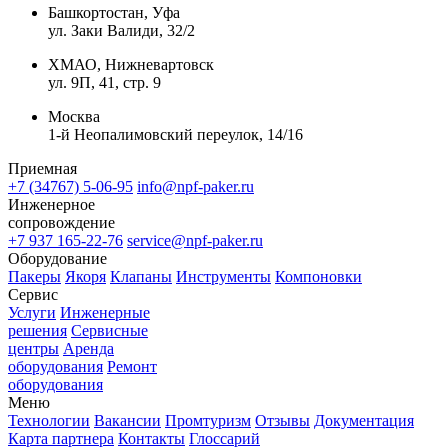
Башкортостан, Уфа
ул. Заки Валиди, 32/2
ХМАО, Нижневартовск
ул. 9П, 41, стр. 9
Москва
1-й Неопалимовский переулок, 14/16
Приемная
+7 (34767) 5-06-95
info@npf-paker.ru
Инженерное
сопровождение
+7 937 165-22-76
service@npf-paker.ru
Оборудование
Пакеры
Якоря
Клапаны
Инструменты
Компоновки
Сервис
Услуги
Инженерные
решения
Сервисные
центры
Аренда
оборудования
Ремонт
оборудования
Меню
Технологии
Вакансии
Промтуризм
Отзывы
Документация
Карта партнера
Контакты
Глоссарий