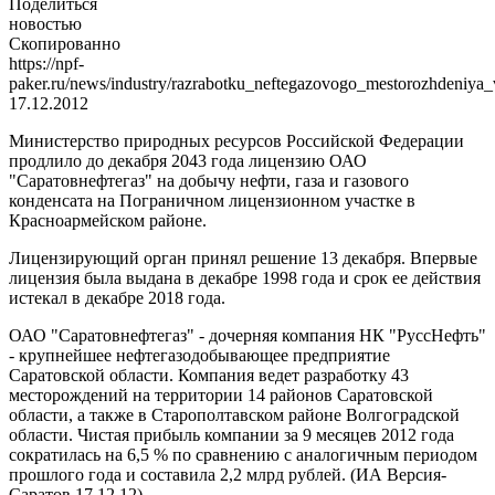
Поделиться
новостью
Скопированно
https://npf-
paker.ru/news/industry/razrabotku_neftegazovogo_mestorozhdeniya_
17.12.2012
Министерство природных ресурсов Российской Федерации
продлило до декабря 2043 года лицензию ОАО
"Саратовнефтегаз" на добычу нефти, газа и газового
конденсата на Пограничном лицензионном участке в
Красноармейском районе.
Лицензирующий орган принял решение 13 декабря. Впервые
лицензия была выдана в декабре 1998 года и срок ее действия
истекал в декабре 2018 года.
ОАО "Саратовнефтегаз" - дочерняя компания НК "РуссНефть"
- крупнейшее нефтегазодобывающее предприятие
Саратовской области. Компания ведет разработку 43
месторождений на территории 14 районов Саратовской
области, а также в Старополтавском районе Волгоградской
области. Чистая прибыль компании за 9 месяцев 2012 года
сократилась на 6,5 % по сравнению с аналогичным периодом
прошлого года и составила 2,2 млрд рублей. (ИА Версия-
Саратов 17.12.12)