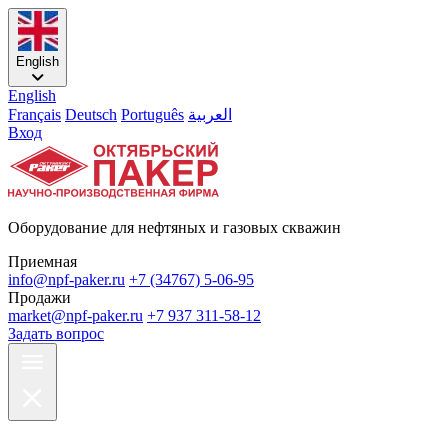
English
English
Français
Deutsch
Português
العربية
Вход
Оборудование для нефтяных и газовых скважин
Приемная
info@npf-paker.ru
+7 (34767) 5-06-95
Продажи
market@npf-paker.ru
+7 937 311-58-12
Задать вопрос