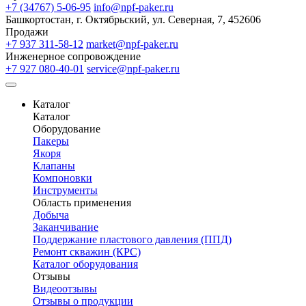
+7 (34767) 5-06-95
info@npf-paker.ru
Башкортостан, г. Октябрьский, ул. Северная, 7, 452606
Продажи
+7 937 311-58-12
market@npf-paker.ru
Инженерное сопровождение
+7 927 080-40-01
service@npf-paker.ru
Каталог
Каталог
Оборудование
Пакеры
Якоря
Клапаны
Компоновки
Инструменты
Область применения
Добыча
Заканчивание
Поддержание пластового давления (ППД)
Ремонт скважин (КРС)
Каталог оборудования
Отзывы
Видеоотзывы
Отзывы о продукции