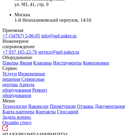
ул. 9П, 41, стр. 9
Москва
1-й Неопалимовский переулок, 14/16
Приемная
+7 (34767) 5-06-95
info@npf-paker.ru
Инженерное
сопровождение
+7 937 165-22-76
service@npf-paker.ru
Оборудование
Пакеры
Якоря
Клапаны
Инструменты
Компоновки
Сервис
Услуги
Инженерные
решения
Сервисные
центры
Аренда
оборудования
Ремонт
оборудования
Меню
Технологии
Вакансии
Промтуризм
Отзывы
Документация
Карта партнера
Контакты
Глоссарий
Задать вопрос
Онлайн стенд
#ПАКЕРКОМПАНИЯМЕЧТЫ