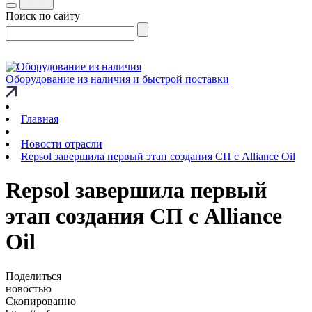
Поиск по сайту
Оборудование из наличия и быстрой поставки
Главная
Новости отрасли
Repsol завершила первый этап создания СП с Alliance Oil
Repsol завершила первый
этап создания СП с Alliance
Oil
Поделиться
новостью
Скопированно