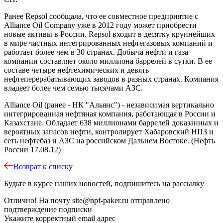
Ранее Repsol сообщала, что ее совместное предприятие с
Alliance Oil Company уже в 2012 году может приобрести
новые активы в России. Repsol входит в десятку крупнейших
в мире частных интегрированных нефтегазовых компаний и
работает более чем в 30 странах. Добыча нефти и газа
компании составляет около миллиона баррелей в сутки. В ее
составе четыре нефтехимических и девять
нефтеперерабатывающих заводов в разных странах. Компания
владеет более чем семью тысячами АЗС.
Alliance Oil (ранее - НК "Альянс") - независимая вертикально
интегрированная нефтяная компания, работающая в России и
Казахстане. Обладает 638 миллионами баррелей доказанных и
вероятных запасов нефти, контролирует Хабаровский НПЗ и
сеть нефтебаз и АЗС на российском Дальнем Востоке. (Нефть
России 17.08.12)
Возврат к списку
Будьте в курсе наших новостей, подпишитесь на рассылку
Отлично!
На почту
site@npf-paker.ru
отправлено
подтверждение подписки
Укажите корректный email адрес