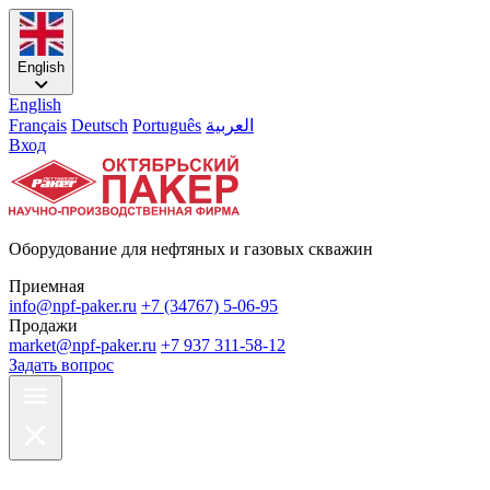
English
English
Français
Deutsch
Português
العربية
Вход
Оборудование для нефтяных и газовых скважин
Приемная
info@npf-paker.ru
+7 (34767) 5-06-95
Продажи
market@npf-paker.ru
+7 937 311-58-12
Задать вопрос