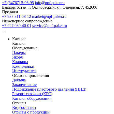
+7 (34767) 5-06-95
info@npf-paker.ru
Башкортостан, г. Октябрьский, ул. Северная, 7, 452606
Продажи
+7 937 311-58-12
market@npf-paker.ru
Инженерное сопровождение
+7 927 080-40-01
service@npf-paker.ru
Каталог
Каталог
Оборудование
Пакеры
Якоря
Клапаны
Компоновки
Инструменты
Область применения
Добыча
Заканчивание
Поддержание пластового давления (ППД)
Ремонт скважин (КРС)
Каталог оборудования
Отзывы
Видеоотзывы
Отзывы о продукции