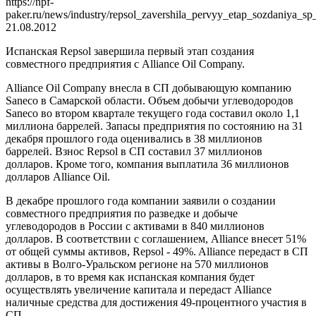
https://npf-
paker.ru/news/industry/repsol_zavershila_pervyy_etap_sozdaniya_sp_
21.08.2012
Испанская Repsol завершила первый этап создания
совместного предприятия с Alliance Oil Company.
Alliance Oil Company внесла в СП добывающую компанию
Saneco в Самарской области. Объем добычи углеводородов
Saneco во втором квартале текущего года составил около 1,1
миллиона баррелей. Запасы предприятия по состоянию на 31
декабря прошлого года оценивались в 38 миллионов
баррелей. Взнос Repsol в СП составил 37 миллионов
долларов. Кроме того, компания выплатила 36 миллионов
долларов Alliance Oil.
В декабре прошлого года компании заявили о создании
совместного предприятия по разведке и добыче
углеводородов в России с активами в 840 миллионов
долларов. В соответствии с соглашением, Alliance внесет 51%
от общей суммы активов, Repsol - 49%. Alliance передаст в СП
активы в Волго-Уральском регионе на 570 миллионов
долларов, в то время как испанская компания будет
осуществлять увеличение капитала и передаст Alliance
наличные средства для достижения 49-процентного участия в
СП.