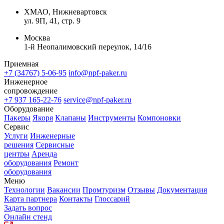
ХМАО, Нижневартовск
ул. 9П, 41, стр. 9
Москва
1-й Неопалимовский переулок, 14/16
Приемная
+7 (34767) 5-06-95
info@npf-paker.ru
Инженерное
сопровождение
+7 937 165-22-76
service@npf-paker.ru
Оборудование
Пакеры
Якоря
Клапаны
Инструменты
Компоновки
Сервис
Услуги
Инженерные
решения
Сервисные
центры
Аренда
оборудования
Ремонт
оборудования
Меню
Технологии
Вакансии
Промтуризм
Отзывы
Документация
Карта партнера
Контакты
Глоссарий
Задать вопрос
Онлайн стенд