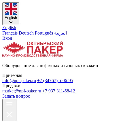
English
English
Français
Deutsch
Português
العربية
Вход
Оборудование для нефтяных и газовых скважин
Приемная
info@npf-paker.ru
+7 (34767) 5-06-95
Продажи
market@npf-paker.ru
+7 937 311-58-12
Задать вопрос