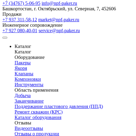
+7 (34767) 5-06-95
info@npf-paker.ru
Башкортостан, г. Октябрьский, ул. Северная, 7, 452606
Продажи
+7 937 311-58-12
market@npf-paker.ru
Инженерное сопровождение
+7 927 080-40-01
service@npf-paker.ru
Каталог
Каталог
Оборудование
Пакеры
Якоря
Клапаны
Компоновки
Инструменты
Область применения
Добыча
Заканчивание
Поддержание пластового давления (ППД)
Ремонт скважин (КРС)
Каталог оборудования
Отзывы
Видеоотзывы
Отзывы о продукции