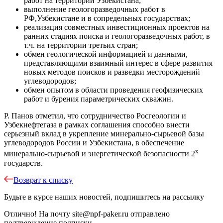
работ на территории Узбекистана;
выполнение геологоразведочных работ в
РФ,Узбекистане и в сопредельных государствах;
реализация совместных инвестиционных проектов на
ранних стадиях поиска и геологоразведочных работ, в
т.ч. на территории третьих стран;
обмен геологической информацией и данными,
представляющими взаимный интерес в сфере развития
новых методов поисков и разведки месторождений
углеводородов;
обмен опытом в области проведения геофизических
работ и бурения параметрических скважин.
Р. Панов отметил, что сотрудничество Росгеологии и
Узбекнефтегаза в рамках соглашения способно внести
серьезный вклад в укрепление минерально-сырьевой базы
углеводородов России и Узбекистана, в обеспечение
х
минерально-сырьевой и энергетической безопасности 2
государств.
Возврат к списку
Будьте в курсе наших новостей, подпишитесь на рассылку
Отлично!
На почту
site@npf-paker.ru
отправлено
подтверждение подписки