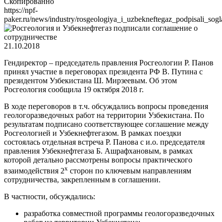
Скопированно
https://npf-
paker.ru/news/industry/rosgeologiya_i_uzbekneftegaz_podpisali_sogl
21.10.2018
Гендиректор – председатель правления Росгеологии Р. Панов
принял участие в переговорах президента РФ В. Путина с
президентом Узбекистана Ш. Мирзеевым. Об этом
Росгеология сообщила 19 октября 2018 г.
В ходе переговоров в т.ч. обсуждались вопросы проведения
геологоразведочных работ на территории Узбекистана. По
результатам подписано соответствующее соглашение между
Росгеологией и Узбекнефтегазом. В рамках поездки
состоялась отдельная встреча Р. Панова с и.о. председателя
правления Узбекнефтегаза Б. Ашрафхановым, в рамках
которой детально рассмотрены вопросы практического
х
взаимодействия 2
сторон по ключевым направлениям
сотрудничества, закрепленным в соглашении.
В частности, обсуждались:
разработка совместной программы геологоразведочных