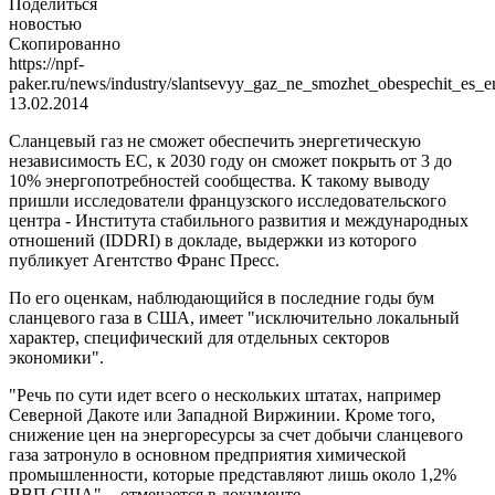
Поделиться
новостью
Скопированно
https://npf-
paker.ru/news/industry/slantsevyy_gaz_ne_smozhet_obespechit_es_e
13.02.2014
Сланцевый газ не сможет обеспечить энергетическую
независимость ЕС, к 2030 году он сможет покрыть от 3 до
10% энергопотребностей сообщества. К такому выводу
пришли исследователи французского исследовательского
центра - Института стабильного развития и международных
отношений (IDDRI) в докладе, выдержки из которого
публикует Агентство Франс Пресс.
По его оценкам, наблюдающийся в последние годы бум
сланцевого газа в США, имеет "исключительно локальный
характер, специфический для отдельных секторов
экономики".
"Речь по сути идет всего о нескольких штатах, например
Северной Дакоте или Западной Виржинии. Кроме того,
снижение цен на энергоресурсы за счет добычи сланцевого
газа затронуло в основном предприятия химической
промышленности, которые представляют лишь около 1,2%
ВВП США", - отмечается в документе.