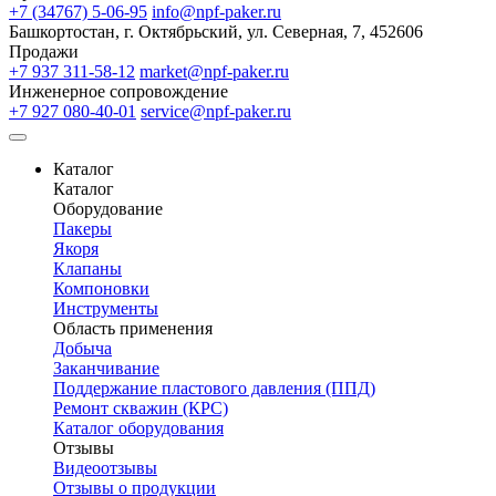
+7 (34767) 5-06-95
info@npf-paker.ru
Башкортостан, г. Октябрьский, ул. Северная, 7, 452606
Продажи
+7 937 311-58-12
market@npf-paker.ru
Инженерное сопровождение
+7 927 080-40-01
service@npf-paker.ru
Каталог
Каталог
Оборудование
Пакеры
Якоря
Клапаны
Компоновки
Инструменты
Область применения
Добыча
Заканчивание
Поддержание пластового давления (ППД)
Ремонт скважин (КРС)
Каталог оборудования
Отзывы
Видеоотзывы
Отзывы о продукции