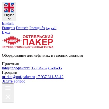
English
English
Français
Deutsch
Português
العربية
Вход
Оборудование для нефтяных и газовых скважин
Приемная
info@npf-paker.ru
+7 (34767) 5-06-95
Продажи
market@npf-paker.ru
+7 937 311-58-12
Задать вопрос