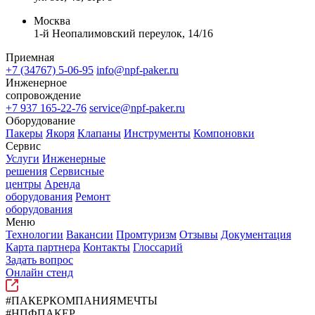
Москва
1-й Неопалимовский переулок, 14/16
Приемная
+7 (34767) 5-06-95
info@npf-paker.ru
Инженерное
сопровождение
+7 937 165-22-76
service@npf-paker.ru
Оборудование
Пакеры
Якоря
Клапаны
Инструменты
Компоновки
Сервис
Услуги
Инженерные
решения
Сервисные
центры
Аренда
оборудования
Ремонт
оборудования
Меню
Технологии
Вакансии
Промтуризм
Отзывы
Документация
Карта партнера
Контакты
Глоссарий
Задать вопрос
Онлайн стенд
#ПАКЕРКОМПАНИЯМЕЧТЫ
#НПФПАКЕР