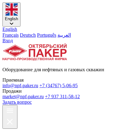
English
English
Français
Deutsch
Português
العربية
Вход
Оборудование для нефтяных и газовых скважин
Приемная
info@npf-paker.ru
+7 (34767) 5-06-95
Продажи
market@npf-paker.ru
+7 937 311-58-12
Задать вопрос