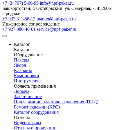
+7 (34767) 5-06-95
info@npf-paker.ru
Башкортостан, г. Октябрьский, ул. Северная, 7, 452606
Продажи
+7 937 311-58-12
market@npf-paker.ru
Инженерное сопровождение
+7 927 080-40-01
service@npf-paker.ru
Каталог
Каталог
Оборудование
Пакеры
Якоря
Клапаны
Компоновки
Инструменты
Область применения
Добыча
Заканчивание
Поддержание пластового давления (ППД)
Ремонт скважин (КРС)
Каталог оборудования
Отзывы
Видеоотзывы
Отзывы о продукции