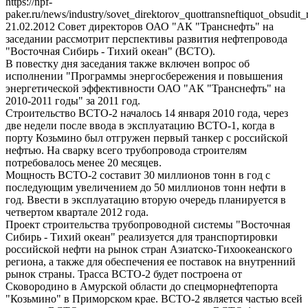
https://npf-
paker.ru/news/industry/sovet_direktorov_quottransneftiquot_obsudit_r
21.02.2012
Совет директоров ОАО "АК "Транснефть" на
заседании рассмотрит перспективы развития нефтепровода
"Восточная Сибирь - Тихий океан" (ВСТО).
В повестку дня заседания также включен вопрос об
исполнении "Программы энергосбережения и повышения
энергетической эффективности ОАО "АК "Транснефть" на
2010-2011 годы" за 2011 год.
Строительство ВСТО-2 началось 14 января 2010 года, через
две недели после ввода в эксплуатацию ВСТО-1, когда в
порту Козьмино был отгружен первый танкер с российской
нефтью. На сварку всего трубопровода строителям
потребовалось менее 20 месяцев.
Мощность ВСТО-2 составит 30 миллионов тонн в год с
последующим увеличением до 50 миллионов тонн нефти в
год. Ввести в эксплуатацию вторую очередь планируется в
четвертом квартале 2012 года.
Проект строительства трубопроводной системы "Восточная
Сибирь - Тихий океан" реализуется для транспортировки
российской нефти на рынок стран Азиатско-Тихоокеанского
региона, а также для обеспечения ее поставок на внутренний
рынок страны. Трасса ВСТО-2 будет построена от
Сковородино в Амурской области до спецморнефтепорта
"Козьмино" в Приморском крае. ВСТО-2 является частью всей