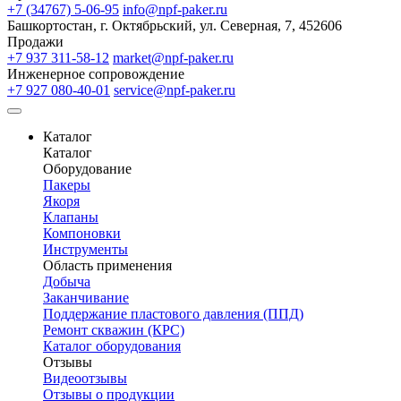
+7 (34767) 5-06-95
info@npf-paker.ru
Башкортостан, г. Октябрьский, ул. Северная, 7, 452606
Продажи
+7 937 311-58-12
market@npf-paker.ru
Инженерное сопровождение
+7 927 080-40-01
service@npf-paker.ru
Каталог
Каталог
Оборудование
Пакеры
Якоря
Клапаны
Компоновки
Инструменты
Область применения
Добыча
Заканчивание
Поддержание пластового давления (ППД)
Ремонт скважин (КРС)
Каталог оборудования
Отзывы
Видеоотзывы
Отзывы о продукции