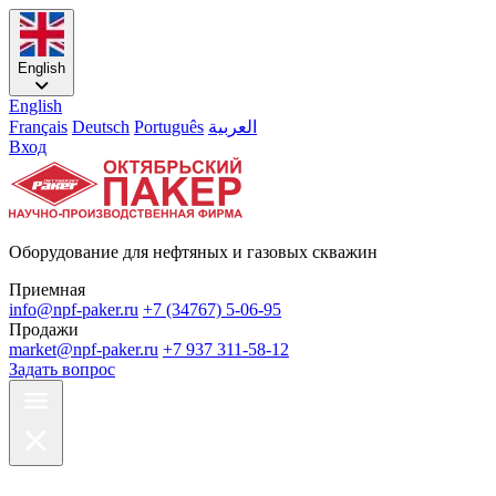
English
English
Français
Deutsch
Português
العربية
Вход
Оборудование для нефтяных и газовых скважин
Приемная
info@npf-paker.ru
+7 (34767) 5-06-95
Продажи
market@npf-paker.ru
+7 937 311-58-12
Задать вопрос