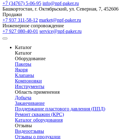
+7 (34767) 5-06-95
info@npf-paker.ru
Башкортостан, г. Октябрьский, ул. Северная, 7, 452606
Продажи
+7 937 311-58-12
market@npf-paker.ru
Инженерное сопровождение
+7 927 080-40-01
service@npf-paker.ru
Каталог
Каталог
Оборудование
Пакеры
Якоря
Клапаны
Компоновки
Инструменты
Область применения
Добыча
Заканчивание
Поддержание пластового давления (ППД)
Ремонт скважин (КРС)
Каталог оборудования
Отзывы
Видеоотзывы
Отзывы о продукции