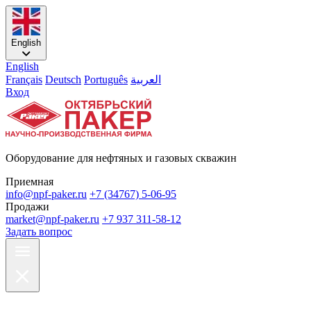
English
English
Français
Deutsch
Português
العربية
Вход
Оборудование для нефтяных и газовых скважин
Приемная
info@npf-paker.ru
+7 (34767) 5-06-95
Продажи
market@npf-paker.ru
+7 937 311-58-12
Задать вопрос