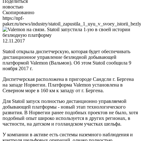
Поделиться
новостью
Скопированно
https://npf-
paker.ru/news/industry/statoil_zapustila_1_uyu_v_svoey_istorii_bez
12.11.2017
Statoil открыла диспетчерскую, которая будет обеспечивать
дистанционное управление безлюдной добывающей
платформой Valemon (Вальмон). Об этом Statoil сообщила 9
ноября 2017 г.
Диспетчерская расположена в пригороде Сандсли г. Бергена
на западе Норвегии. Платформа Valemon установлена в
Северном море в 160 км к западу от г. Бергена.
Для Statoil запуск полностью дистанционно управляемой
добывающей платформы - новый этап технологического
развития. В Норвегии ранее подобных проектов не было, хотя
подобный опыт широко используется в других регионах, в
частности, на датском и голландском участках шельфа.
У компании в активе есть системы наземного наблюдения и
контроля шельфовых операций, однако полностью