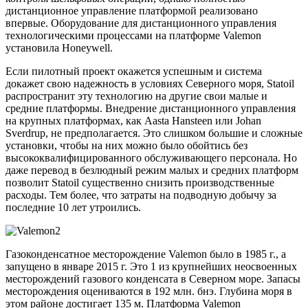
дистанционное управление платформой реализовано
впервые. Оборудование для дистанционного управления
технологическими процессами на платформе Valemon
установила Honeywell.
Если пилотный проект окажется успешным и система
докажет свою надежность в условиях Северного моря, Statoil
распространит эту технологию на другие свои малые и
средние платформы. Внедрение дистанционного управления
на крупных платформах, как Aasta Hansteen или Johan
Sverdrup, не предполагается. Это слишком большие и сложные
установки, чтобы на них можно было обойтись без
высококвалифицированного обслуживающего персонала. Но
даже перевод в безлюдный режим малых и средних платформ
позволит Statoil существенно снизить производственные
расходы. Тем более, что затраты на подводную добычу за
последние 10 лет утроились.
Газоконденсатное месторождение Valemon было в 1985 г., а
запущено в январе 2015 г. Это 1 из крупнейших неосвоенных
месторождений газового конденсата в Северном море. Запасы
месторождения оцениваются в 192 млн. бнэ. Глубина моря в
этом районе достигает 135 м. Платформа Valemon