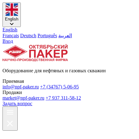
English
English
Français
Deutsch
Português
العربية
Вход
Оборудование для нефтяных и газовых скважин
Приемная
info@npf-paker.ru
+7 (34767) 5-06-95
Продажи
market@npf-paker.ru
+7 937 311-58-12
Задать вопрос