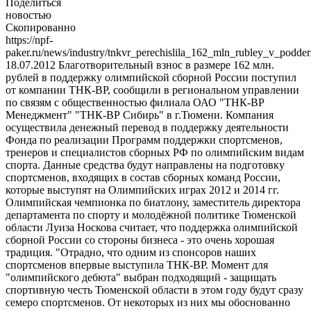
Поделиться
новостью
Скопированно
https://npf-
paker.ru/news/industry/tnkvr_perechislila_162_mln_rubley_v_podde
18.07.2012
Благотворительный взнос в размере 162 млн.
рублей в поддержку олимпийской сборной России поступил
от компании ТНК-ВР, сообщили в региональном управлении
по связям с общественностью филиала ОАО "ТНК-ВР
Менеджмент" "ТНК-ВР Сибирь" в г.Тюмени. Компания
осуществила денежный перевод в поддержку деятельности
Фонда по реализации Программ поддержки спортсменов,
тренеров и специалистов сборных РФ по олимпийским видам
спорта. Данные средства будут направлены на подготовку
спортсменов, входящих в состав сборных команд России,
которые выступят на Олимпийских играх 2012 и 2014 гг.
Олимпийская чемпионка по биатлону, заместитель директора
департамента по спорту и молодёжной политике Тюменской
области Луиза Носкова считает, что поддержка олимпийской
сборной России со стороны бизнеса - это очень хорошая
традиция. "Отрадно, что одним из спонсоров наших
спортсменов впервые выступила ТНК-ВР. Момент для
"олимпийского дебюта" выбран подходящий - защищать
спортивную честь Тюменской области в этом году будут сразу
семеро спортсменов. От некоторых из них мы обоснованно