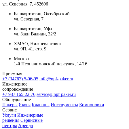
ул. Северная, 7
, 452606
Башкортостан, Октябрьский
ул. Северная, 7
Башкортостан, Уфа
ул. Заки Валиди, 32/2
ХМАО, Нижневартовск
ул. 9П, 41, стр. 9
Москва
1-й Неопалимовский переулок, 14/16
Приемная
+7 (34767) 5-06-95
info@npf-paker.ru
Инженерное
сопровождение
+7 937 165-22-76
service@npf-paker.ru
Оборудование
Пакеры
Якоря
Клапаны
Инструменты
Компоновки
Сервис
Услуги
Инженерные
решения
Сервисные
центры
Аренда