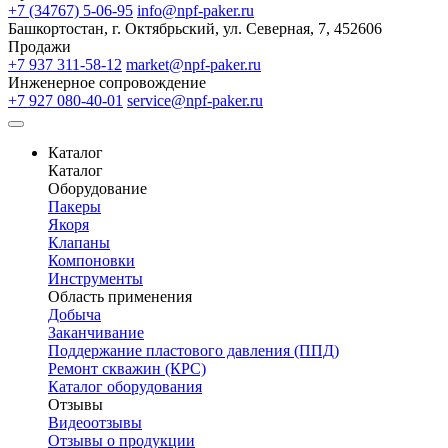
+7 (34767) 5-06-95
info@npf-paker.ru
Башкортостан, г. Октябрьский, ул. Северная, 7, 452606
Продажи
+7 937 311-58-12
market@npf-paker.ru
Инженерное сопровождение
+7 927 080-40-01
service@npf-paker.ru
Каталог
Каталог
Оборудование
Пакеры
Якоря
Клапаны
Компоновки
Инструменты
Область применения
Добыча
Заканчивание
Поддержание пластового давления (ППД)
Ремонт скважин (КРС)
Каталог оборудования
Отзывы
Видеоотзывы
Отзывы о продукции