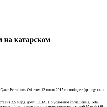
и на катарском
atar Petroleum. Об этом 12 июля 2017 г. сообщает французская
оставит 3,5 млрд. долл. США. По условиям соглашения, Total
ющих 25 лет. Ранее эта доля принадлежала датской Maersk Oil.