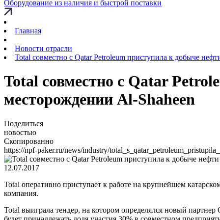
Оборудование из наличия и быстрой поставки
Главная
Новости отрасли
Total совместно с Qatar Petroleum приступила к добыче неф
Total совместно с Qatar Petr
месторождении Al-Shaheen
Поделиться
новостью
Скопированно
https://npf-paker.ru/news/industry/total_s_qatar_petroleum_pristupil
12.07.2017
Total оперативно приступает к работе на крупнейшем катарско
компания.
Total выиграла тендер, на котором определялся новый партнер Q
будет принадлежать доля участия 30% в совместном предприяти