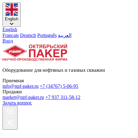
English
English
Français
Deutsch
Português
العربية
Вход
Оборудование для нефтяных и газовых скважин
Приемная
info@npf-paker.ru
+7 (34767) 5-06-95
Продажи
market@npf-paker.ru
+7 937 311-58-12
Задать вопрос