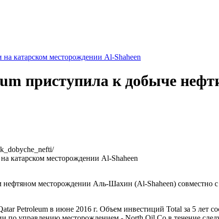
ти на катарском месторождении Al-Shaheen
oleum приступила к добыче нефт
a_k_dobyche_nefti/
м нефтяном месторождении Аль-Шахин (Al-Shaheen) совместно с Q
atar Petroleum в июне 2016 г. Объем инвестиций Total за 5 лет с
и по управлению месторождением - North Oil Co в течение следу