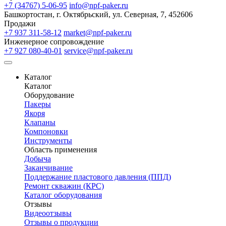
+7 (34767) 5-06-95
info@npf-paker.ru
Башкортостан, г. Октябрьский, ул. Северная, 7, 452606
Продажи
+7 937 311-58-12
market@npf-paker.ru
Инженерное сопровождение
+7 927 080-40-01
service@npf-paker.ru
Каталог
Каталог
Оборудование
Пакеры
Якоря
Клапаны
Компоновки
Инструменты
Область применения
Добыча
Заканчивание
Поддержание пластового давления (ППД)
Ремонт скважин (КРС)
Каталог оборудования
Отзывы
Видеоотзывы
Отзывы о продукции