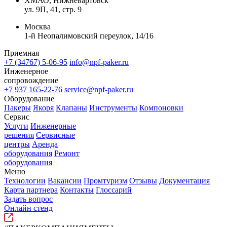
ХМАО, Нижневартовск
ул. 9П, 41, стр. 9
Москва
1-й Неопалимовский переулок, 14/16
Приемная
+7 (34767) 5-06-95
info@npf-paker.ru
Инженерное
сопровождение
+7 937 165-22-76
service@npf-paker.ru
Оборудование
Пакеры
Якоря
Клапаны
Инструменты
Компоновки
Сервис
Услуги
Инженерные
решения
Сервисные
центры
Аренда
оборудования
Ремонт
оборудования
Меню
Технологии
Вакансии
Промтуризм
Отзывы
Документация
Карта партнера
Контакты
Глоссарий
Задать вопрос
Онлайн стенд