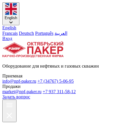
English
English
Français
Deutsch
Português
العربية
Вход
Оборудование для нефтяных и газовых скважин
Приемная
info@npf-paker.ru
+7 (34767) 5-06-95
Продажи
market@npf-paker.ru
+7 937 311-58-12
Задать вопрос