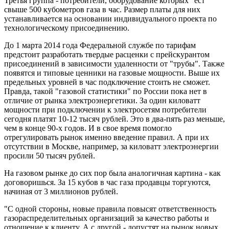
Третья группа - потребители, оборудование которых "ест"
свыше 500 кубометров газа в час. Размер платы для них
устанавливается на основании индивидуального проекта по
технологическому присоединению.
До 1 марта 2014 года Федеральной службе по тарифам
предстоит разработать твердые расценки с прейскурантом
присоединений в зависимости удаленности от "трубы". Также
появятся и типовые ценники на газовые мощности. Выше их
предельных уровней в час подключение стоить не сможет.
Правда, такой "газовой статистики" по России пока нет в
отличие от рынка электроэнергетики. За один киловатт
мощности при подключении к электросетям потребители
сегодня платят 10-12 тысяч рублей. Это в два-пять раз меньше,
чем в конце 90-х годов. И в свое время помогло
отрегулировать рынок именно введение правил. А при их
отсутствии в Москве, например, за киловатт электроэнергии
просили 50 тысяч рублей.
На газовом рынке до сих пор была аналогичная картина - как
договоришься. За 15 кубов в час газа продавцы торгуются,
начиная от 3 миллионов рублей.
"С одной стороны, новые правила повысят ответственность
газораспределительных организаций за качество работы и
отношение к клиенту. А с другой - допустят на рынок новых