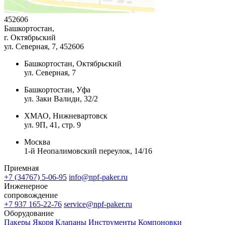
452606
Башкортостан,
г. Октябрьский
ул. Северная, 7
, 452606
Башкортостан, Октябрьский
ул. Северная, 7
Башкортостан, Уфа
ул. Заки Валиди, 32/2
ХМАО, Нижневартовск
ул. 9П, 41, стр. 9
Москва
1-й Неопалимовский переулок, 14/16
Приемная
+7 (34767) 5-06-95
info@npf-paker.ru
Инженерное
сопровождение
+7 937 165-22-76
service@npf-paker.ru
Оборудование
Пакеры
Якоря
Клапаны
Инструменты
Компоновки