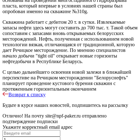
основаны на проведении многостадийного гидроразрыва
пласта, который впервые в условиях нашей страны был
опробован именно на скважине №310g.
Скважина работает с дебитом 20 т. в сутки. Извлекаемые
запасы нефти здесь могут составить до 700 тыс. т. Такой объем
сопоставим с запасами вновь открываемых белорусских
месторождений. Нефть, полученная с использованием новой
технологии вязкая, отличающаяся от традиционной, которую
дает Речицкое месторождение. По мнению специалистов
начало добычи "tight oil" открывает новые горизонты
нефтедобычи в Республике Беларусь.
С целью дальнейшего освоения новой залежи в ближайшей
перспективе на Речицком месторождении "Белоруснефть"
планирует проведение кустового бурения скважин с
протяженным горизонтальным окончанием
Возврат к списку
Будьте в курсе наших новостей, подпишитесь на рассылку
Отлично!
На почту
site@npf-paker.ru
отправлено
подтверждение подписки
Укажите корректный email адрес