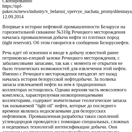
Скопированно
https://npf-
paker.ru/news/industry/v_belarusi_vpervye_nachata_promyshlennay
12.09.2014
Впервые в истории нефтяной промышленности Беларуси на
горизонтальной скважине №310g Речицкого месторождения
началась промышленная добыча нефти из плотных пород
(tight reservoir). Об этом говорится в сообщении Белоруснефти.
Речь идет об освоении и вводе в добычу известной ранее
петриковско-елецкой залежи Речицкого месторождения, с
забалансовыми запасами, так как с момента ее открытия не
было технических возможностей для извлечения этой нефти.
Именно с Речицкого месторождения пятьдесят лет назад
началась история белорусской нефтедобычи. За полвека
запасы извлекаемой нефти на нем в традиционных
коллекторах истощились. Однако верхняя часть межсолевого
комплекса, характеризуемая низкопроницаемыми
коллекторами, содержит значительные геологические запасы
так называемой "tight oil" нефти, которые до последнего
времени являлись недосягаемыми для белорусских
нефтяников. Промышленная разработка таких скоплений
углеводородов проводится с помощью специальных, сложных
и недешевых технологий интенсификации добычи. Они