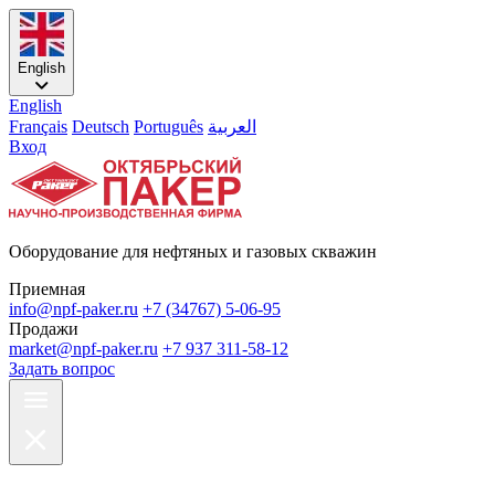
English
English
Français
Deutsch
Português
العربية
Вход
Оборудование для нефтяных и газовых скважин
Приемная
info@npf-paker.ru
+7 (34767) 5-06-95
Продажи
market@npf-paker.ru
+7 937 311-58-12
Задать вопрос