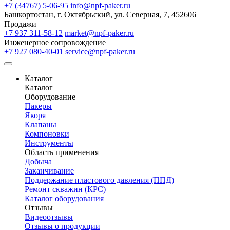
+7 (34767) 5-06-95
info@npf-paker.ru
Башкортостан, г. Октябрьский, ул. Северная, 7, 452606
Продажи
+7 937 311-58-12
market@npf-paker.ru
Инженерное сопровождение
+7 927 080-40-01
service@npf-paker.ru
Каталог
Каталог
Оборудование
Пакеры
Якоря
Клапаны
Компоновки
Инструменты
Область применения
Добыча
Заканчивание
Поддержание пластового давления (ППД)
Ремонт скважин (КРС)
Каталог оборудования
Отзывы
Видеоотзывы
Отзывы о продукции