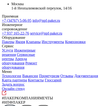
Москва
1-й Неопалимовский переулок, 14/16
Приемная
+7 (34767) 5-06-95
info@npf-paker.ru
Инженерное
сопровождение
+7 937 165-22-76
service@npf-paker.ru
Оборудование
Пакеры
Якоря
Клапаны
Инструменты
Компоновки
Сервис
Услуги
Инженерные
решения
Сервисные
центры
Аренда
оборудования
Ремонт
оборудования
Меню
Технологии
Вакансии
Промтуризм
Отзывы
Документация
Карта партнера
Контакты
Глоссарий
Задать вопрос
Онлайн стенд
#ПАКЕРКОМПАНИЯМЕЧТЫ
#НПФПАКЕР