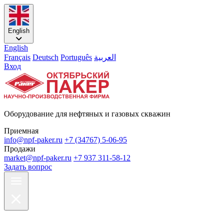
English
English
Français
Deutsch
Português
العربية
Вход
Оборудование для нефтяных и газовых скважин
Приемная
info@npf-paker.ru
+7 (34767) 5-06-95
Продажи
market@npf-paker.ru
+7 937 311-58-12
Задать вопрос