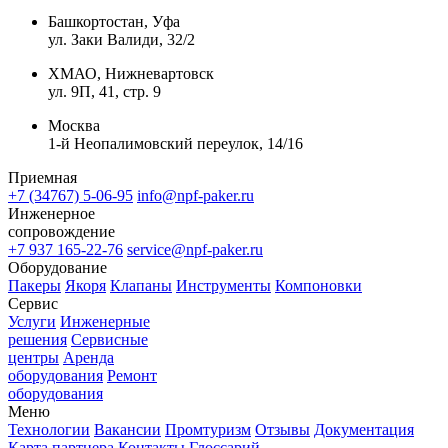
Башкортостан, Уфа
ул. Заки Валиди, 32/2
ХМАО, Нижневартовск
ул. 9П, 41, стр. 9
Москва
1-й Неопалимовский переулок, 14/16
Приемная
+7 (34767) 5-06-95
info@npf-paker.ru
Инженерное
сопровождение
+7 937 165-22-76
service@npf-paker.ru
Оборудование
Пакеры
Якоря
Клапаны
Инструменты
Компоновки
Сервис
Услуги
Инженерные
решения
Сервисные
центры
Аренда
оборудования
Ремонт
оборудования
Меню
Технологии
Вакансии
Промтуризм
Отзывы
Документация
Карта партнера
Контакты
Глоссарий