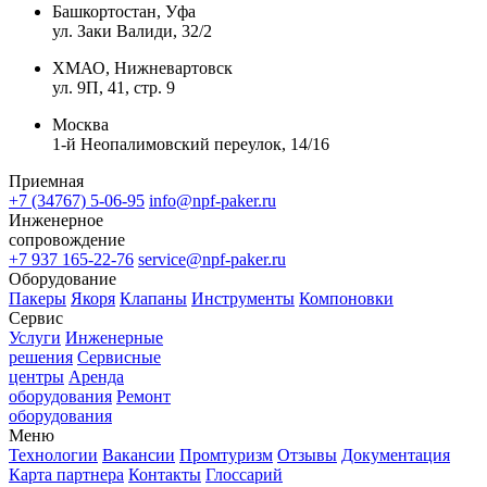
Башкортостан, Уфа
ул. Заки Валиди, 32/2
ХМАО, Нижневартовск
ул. 9П, 41, стр. 9
Москва
1-й Неопалимовский переулок, 14/16
Приемная
+7 (34767) 5-06-95
info@npf-paker.ru
Инженерное
сопровождение
+7 937 165-22-76
service@npf-paker.ru
Оборудование
Пакеры
Якоря
Клапаны
Инструменты
Компоновки
Сервис
Услуги
Инженерные
решения
Сервисные
центры
Аренда
оборудования
Ремонт
оборудования
Меню
Технологии
Вакансии
Промтуризм
Отзывы
Документация
Карта партнера
Контакты
Глоссарий