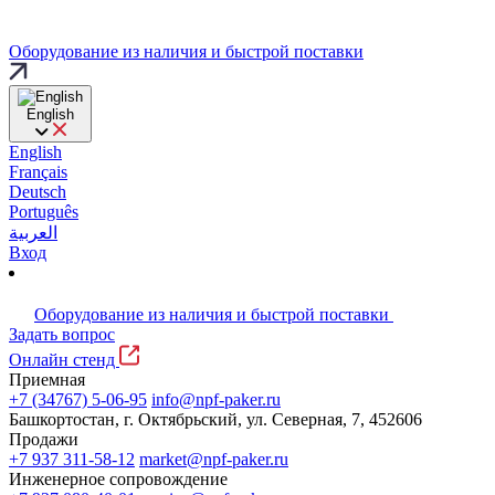
Оборудование из наличия и быстрой поставки
English
English
Français
Deutsch
Português
العربية
Вход
Оборудование из наличия и быстрой поставки
Задать вопрос
Онлайн стенд
Приемная
+7 (34767) 5-06-95
info@npf-paker.ru
Башкортостан, г. Октябрьский, ул. Северная, 7, 452606
Продажи
+7 937 311-58-12
market@npf-paker.ru
Инженерное сопровождение