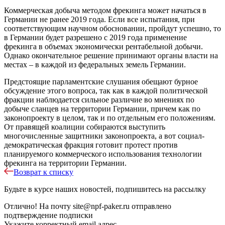
Коммерческая добыча методом фрекинга может начаться в
Германии не ранее 2019 года. Если все испытания, при
соответствующим научном обосновании, пройдут успешно, то
в Германии будет разрешено с 2019 года применение
фрекинга в объемах экономически рентабельной добычи.
Однако окончательное решение принимают органы власти на
местах – в каждой из федеральных земель Германии.
Предстоящие парламентские слушания обещают бурное
обсуждение этого вопроса, так как в каждой политической
фракции наблюдается сильное различие во мнениях по
добыче сланцев на территории Германии, причем как по
законопроекту в целом, так и по отдельным его положениям.
От правящей коалиции собираются выступить
многочисленные защитники законопроекта, а вот социал-
демократическая фракция готовит протест против
планируемого коммерческого использования технологии
фрекинга на территории Германии.
Возврат к списку
Будьте в курсе наших новостей, подпишитесь на рассылку
Отлично!
На почту
site@npf-paker.ru
отправлено
подтверждение подписки
Укажите корректный email адрес