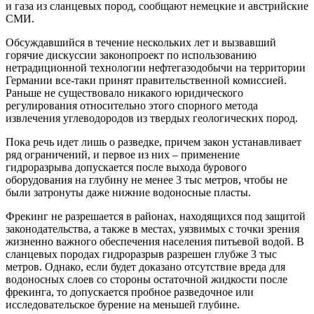
и газа из сланцевых пород, сообщают немецкие и австрийские
СМИ.
Обсуждавшийся в течение нескольких лет и вызвавший
горячие дискуссии законопроект по использованию
нетрадиционной технологии нефтегазодобычи на территории
Германии все-таки принят правительственной комиссией.
Раньше не существовало никакого юридического
регулирования относительно этого спорного метода
извлечения углеводородов из твердых геологических пород.
Пока речь идет лишь о разведке, причем закон устанавливает
ряд ограничений, и первое из них – применение
гидроразрыва допускается после выхода бурового
оборудования на глубину не менее 3 тыс метров, чтобы не
были затронуты даже нижние водоносные пласты.
Фрекинг не разрешается в районах, находящихся под защитой
законодательства, а также в местах, уязвимых с точки зрения
жизненно важного обеспечения населения питьевой водой. В
сланцевых породах гидроразрыв разрешен глубже 3 тыс
метров. Однако, если будет доказано отсутствие вреда для
водоносных слоев со стороны остаточной жидкости после
фрекинга, то допускается пробное разведочное или
исследовательское бурение на меньшей глубине.