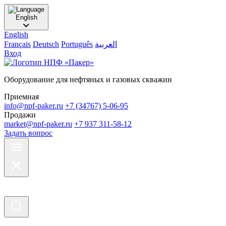
English
English
Français
Deutsch
Português
العربية
Вход
Оборудование для нефтяных и газовых скважин
Приемная
info@npf-paker.ru
+7 (34767) 5-06-95
Продажи
market@npf-paker.ru
+7 937 311-58-12
Задать вопрос