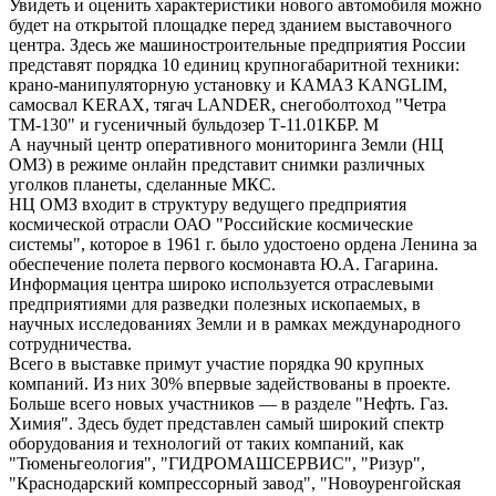
Увидеть и оценить характеристики нового автомобиля можно
будет на открытой площадке перед зданием выставочного
центра. Здесь же машиностроительные предприятия России
представят порядка 10 единиц крупногабаритной техники:
крано-манипуляторную установку и КАМАЗ KANGLIM,
самосвал KERAX, тягач LANDER, снегоболтоход "Четра
ТМ-130" и гусеничный бульдозер Т-11.01КБР. М
А научный центр оперативного мониторинга Земли (НЦ
ОМЗ) в режиме онлайн представит снимки различных
уголков планеты, сделанные МКС.
НЦ ОМЗ входит в структуру ведущего предприятия
космической отрасли ОАО "Российские космические
системы", которое в 1961 г. было удостоено ордена Ленина за
обеспечение полета первого космонавта Ю.А. Гагарина.
Информация центра широко используется отраслевыми
предприятиями для разведки полезных ископаемых, в
научных исследованиях Земли и в рамках международного
сотрудничества.
Всего в выставке примут участие порядка 90 крупных
компаний. Из них 30% впервые задействованы в проекте.
Больше всего новых участников — в разделе "Нефть. Газ.
Химия". Здесь будет представлен самый широкий спектр
оборудования и технологий от таких компаний, как
"Тюменьгеология", "ГИДРОМАШСЕРВИС", "Ризур",
"Краснодарский компрессорный завод", "Новоуренгойская