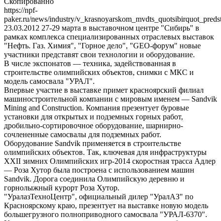
Скопированно
https://npf-
paker.ru/news/industry/v_krasnoyarskom_mvdts_quotsibirquot_preds
23.03.2012
27-29 марта в выставочном центре "Сибирь" в
рамках комплекса специализированных отраслевых выставок
"Нефть. Газ. Химия", "Горное дело", "GEO-форум" новые
участники представят свои технологии и оборудование.
В числе экспонатов — техника, задействованная в
строительстве олимпийских объектов, снимки с МКС и
модель самосвала "УРАЛ".
Впервые участие в выставке примет красноярский филиал
машиностроительной компании с мировым именем — Sandvik
Mining and Construction. Компания презентует буровые
установки для открытых и подземных горных работ,
дробильно-сортировочное оборудование, шарнирно-
сочлененные самосвалы для подземных работ.
Оборудование Sandvik применяется в строительстве
олимпийских объектов. Так, ключевая для инфраструктуры
XXII зимних Олимпийских игр-2014 скоростная трасса Адлер
— Роза Хутор была построена с использованием машин
Sandvik. Дорога соединила Олимпийскую деревню и
горнолыжный курорт Роза Хутор.
"УралазТехноЦентр", официальный дилер "УралАЗ" по
Красноярскому краю, презентует на выставке новую модель
большегрузного полноприводного самосвала "УРАЛ-6370".