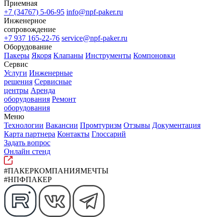
Приемная
+7 (34767) 5-06-95
info@npf-paker.ru
Инженерное
сопровождение
+7 937 165-22-76
service@npf-paker.ru
Оборудование
Пакеры
Якоря
Клапаны
Инструменты
Компоновки
Сервис
Услуги
Инженерные
решения
Сервисные
центры
Аренда
оборудования
Ремонт
оборудования
Меню
Технологии
Вакансии
Промтуризм
Отзывы
Документация
Карта партнера
Контакты
Глоссарий
Задать вопрос
Онлайн стенд
#ПАКЕРКОМПАНИЯМЕЧТЫ
#НПФПАКЕР