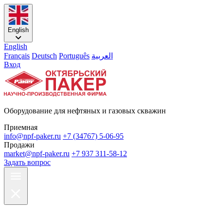
English
English
Français
Deutsch
Português
العربية
Вход
Оборудование для нефтяных и газовых скважин
Приемная
info@npf-paker.ru
+7 (34767) 5-06-95
Продажи
market@npf-paker.ru
+7 937 311-58-12
Задать вопрос