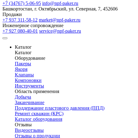
+7 (34767) 5-06-95
info@npf-paker.ru
Башкортостан, г. Октябрьский, ул. Северная, 7, 452606
Продажи
+7 937 311-58-12
market@npf-paker.ru
Инженерное сопровождение
+7 927 080-40-01
service@npf-paker.ru
Каталог
Каталог
Оборудование
Пакеры
Якоря
Клапаны
Компоновки
Инструменты
Область применения
Добыча
Заканчивание
Поддержание пластового давления (ППД)
Ремонт скважин (КРС)
Каталог оборудования
Отзывы
Видеоотзывы
Отзывы о продукции