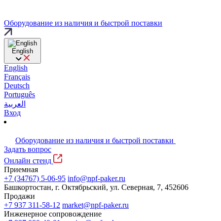
Оборудование из наличия и быстрой поставки
English
English
Français
Deutsch
Português
العربية
Вход
Оборудование из наличия и быстрой поставки
Задать вопрос
Онлайн стенд
Приемная
+7 (34767) 5-06-95
info@npf-paker.ru
Башкортостан, г. Октябрьский, ул. Северная, 7, 452606
Продажи
+7 937 311-58-12
market@npf-paker.ru
Инженерное сопровождение