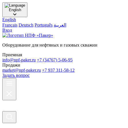
English
English
Français
Deutsch
Português
العربية
Вход
Оборудование для нефтяных и газовых скважин
Приемная
info@npf-paker.ru
+7 (34767) 5-06-95
Продажи
market@npf-paker.ru
+7 937 311-58-12
Задать вопрос