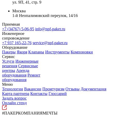
ул. 9П, 41, стр. 9
Москва
1-й Неопалимовский переулок, 14/16
Приемная
+7 (34767) 5-06-95
info@npf-paker.ru
Инженерное
сопровождение
+7 937 165-22-76
service@npf-paker.ru
Оборудование
Пакеры
Якоря
Клапаны
Инструменты
Компоновки
Сервис
Услуги
Инженерные
решения
Сервисные
центры
Аренда
оборудования
Ремонт
оборудования
Меню
Технологии
Вакансии
Промтуризм
Отзывы
Документация
Карта партнера
Контакты
Глоссарий
Задать вопрос
Онлайн стенд
#ПАКЕРКОМПАНИЯМЕЧТЫ