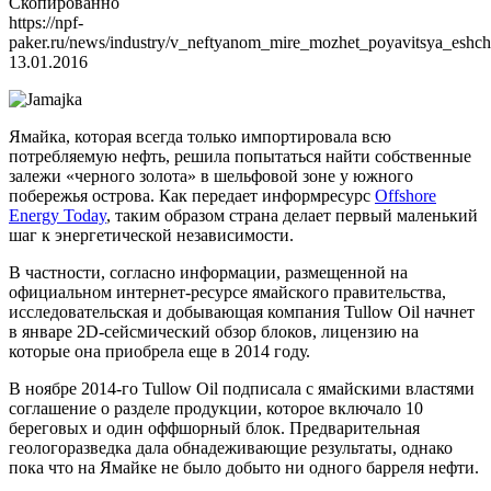
Скопированно
https://npf-
paker.ru/news/industry/v_neftyanom_mire_mozhet_poyavitsya_eshch
13.01.2016
Ямайка, которая всегда только импортировала всю
потребляемую нефть, решила попытаться найти собственные
залежи «черного золота» в шельфовой зоне у южного
побережья острова. Как передает информресурс
Offshore
Energy Today
, таким образом страна делает первый маленький
шаг к энергетической независимости.
В частности, согласно информации, размещенной на
официальном интернет-ресурсе ямайского правительства,
исследовательская и добывающая компания Tullow Oil начнет
в январе 2D-сейсмический обзор блоков, лицензию на
которые она приобрела еще в 2014 году.
В ноябре 2014-го Tullow Oil подписала с ямайскими властями
соглашение о разделе продукции, которое включало 10
береговых и один оффшорный блок. Предварительная
геологоразведка дала обнадеживающие результаты, однако
пока что на Ямайке не было добыто ни одного барреля нефти.