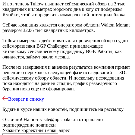
И вот теперь Tullow начинает сейсмический обзор на 3 тыс
квадратных километрах морского дна к югу от побережья
Ямайки, чтобы определить коммерческий потенциал блока.
Сейчас компания является оператором области Walton Morant
размером 32,06 тыс квадратных километров,
Tullow намерена задействовать для проведения обзора судно
сейсморазведки BGP Challenger, принадлежащее
китайскому сейсмическому подрядчику BGP. Работы, как
ожидается, займут около месяца.
После их завершения и анализа результатов компания примет
решение о переходе к следующей фазе исследований — 3D-
сейсмическому обзору области. И поскольку исследования
пока находятся на ранней стадии, график разведочного
бурения пока еще не сформирован.
Возврат к списку
Будьте в курсе наших новостей, подпишитесь на рассылку
Отлично!
На почту
site@npf-paker.ru
отправлено
подтверждение подписки
Укажите корректный email адрес