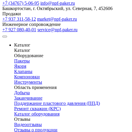
+7 (34767) 5-06-95
info@npf-paker.ru
Башкортостан, г. Октябрьский, ул. Северная, 7, 452606
Продажи
+7 937 311-58-12
market@npf-paker.ru
Инженерное сопровождение
+7 927 080-40-01
service@npf-paker.ru
Каталог
Каталог
Оборудование
Пакеры
Якоря
Клапаны
Компоновки
Инструменты
Область применения
Добыча
Заканчивание
Поддержание пластового давления (ППД)
Ремонт скважин (КРС)
Каталог оборудования
Отзывы
Видеоотзывы
Отзывы о продукции