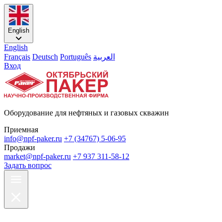
English
English
Français
Deutsch
Português
العربية
Вход
Оборудование для нефтяных и газовых скважин
Приемная
info@npf-paker.ru
+7 (34767) 5-06-95
Продажи
market@npf-paker.ru
+7 937 311-58-12
Задать вопрос