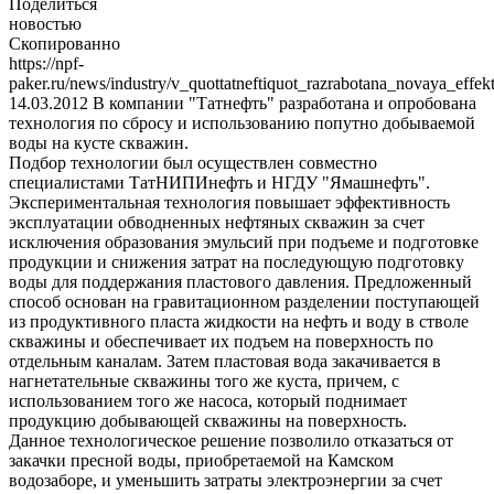
Поделиться
новостью
Скопированно
https://npf-
paker.ru/news/industry/v_quottatneftiquot_razrabotana_novaya_eff
14.03.2012
В компании "Татнефть" разработана и опробована
технология по сбросу и использованию попутно добываемой
воды на кусте скважин.
Подбор технологии был осуществлен совместно
специалистами ТатНИПИнефть и НГДУ "Ямашнефть".
Экспериментальная технология повышает эффективность
эксплуатации обводненных нефтяных скважин за счет
исключения образования эмульсий при подъеме и подготовке
продукции и снижения затрат на последующую подготовку
воды для поддержания пластового давления. Предложенный
способ основан на гравитационном разделении поступающей
из продуктивного пласта жидкости на нефть и воду в стволе
скважины и обеспечивает их подъем на поверхность по
отдельным каналам. Затем пластовая вода закачивается в
нагнетательные скважины того же куста, причем, с
использованием того же насоса, который поднимает
продукцию добывающей скважины на поверхность.
Данное технологическое решение позволило отказаться от
закачки пресной воды, приобретаемой на Камском
водозаборе, и уменьшить затраты электроэнергии за счет