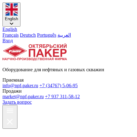
English
English
Français
Deutsch
Português
العربية
Вход
Оборудование для нефтяных и газовых скважин
Приемная
info@npf-paker.ru
+7 (34767) 5-06-95
Продажи
market@npf-paker.ru
+7 937 311-58-12
Задать вопрос