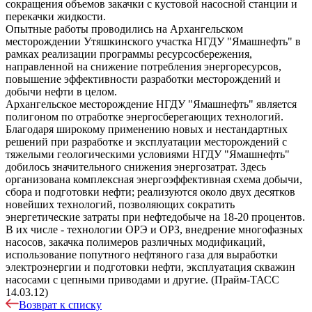
сокращения объемов закачки с кустовой насосной станции и
перекачки жидкости.
Опытные работы проводились на Архангельском
месторождении Утяшкинского участка НГДУ "Ямашнефть" в
рамках реализации программы ресурсосбережения,
направленной на снижение потребления энергоресурсов,
повышение эффективности разработки месторождений и
добычи нефти в целом.
Архангельское месторождение НГДУ "Ямашнефть" является
полигоном по отработке энергосберегающих технологий.
Благодаря широкому применению новых и нестандартных
решений при разработке и эксплуатации месторождений с
тяжелыми геологическими условиями НГДУ "Ямашнефть"
добилось значительного снижения энергозатрат. Здесь
организована комплексная энергоэффективная схема добычи,
сбора и подготовки нефти; реализуются около двух десятков
новейших технологий, позволяющих сократить
энергетические затраты при нефтедобыче на 18-20 процентов.
В их числе - технологии ОРЭ и ОРЗ, внедрение многофазных
насосов, закачка полимеров различных модификаций,
использование попутного нефтяного газа для выработки
электроэнергии и подготовки нефти, эксплуатация скважин
насосами с цепными приводами и другие. (Прайм-ТАСС
14.03.12)
Возврат к списку