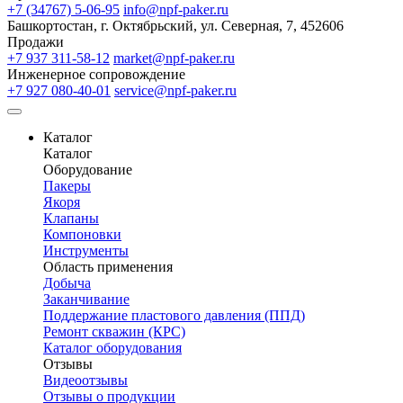
+7 (34767) 5-06-95
info@npf-paker.ru
Башкортостан, г. Октябрьский, ул. Северная, 7, 452606
Продажи
+7 937 311-58-12
market@npf-paker.ru
Инженерное сопровождение
+7 927 080-40-01
service@npf-paker.ru
Каталог
Каталог
Оборудование
Пакеры
Якоря
Клапаны
Компоновки
Инструменты
Область применения
Добыча
Заканчивание
Поддержание пластового давления (ППД)
Ремонт скважин (КРС)
Каталог оборудования
Отзывы
Видеоотзывы
Отзывы о продукции