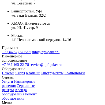
ул. Северная, 7
Башкортостан, Уфа
ул. Заки Валиди, 32/2
ХМАО, Нижневартовск
ул. 9П, 41, стр. 9
Москва
1-й Неопалимовский переулок, 14/16
Приемная
+7 (34767) 5-06-95
info@npf-paker.ru
Инженерное
сопровождение
+7 937 165-22-76
service@npf-paker.ru
Оборудование
Пакеры
Якоря
Клапаны
Инструменты
Компоновки
Сервис
Услуги
Инженерные
решения
Сервисные
центры
Аренда
оборудования
Ремонт
оборудования
Меню