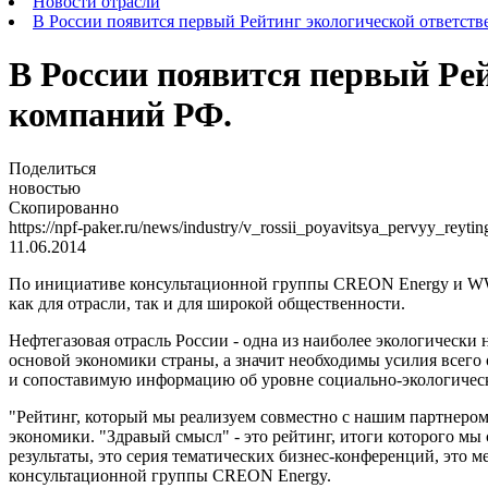
Новости отрасли
В России появится первый Рейтинг экологической ответст
В России появится первый Ре
компаний РФ.
Поделиться
новостью
Скопированно
https://npf-paker.ru/news/industry/v_rossii_poyavitsya_pervyy_rey
11.06.2014
По инициативе консультационной группы CREON Energy и WWF 
как для отрасли, так и для широкой общественности.
Нефтегазовая отрасль России - одна из наиболее экологически 
основой экономики страны, а значит необходимы усилия всего
и сопоставимую информацию об уровне социально-экологическ
"Рейтинг, который мы реализуем совместно с нашим партнером
экономики. "Здравый смысл" - это рейтинг, итоги которого м
результаты, это серия тематических бизнес-конференций, это 
консультационной группы CREON Energy.