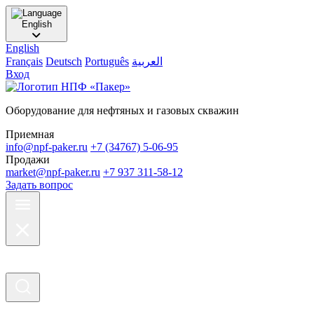
English
English
Français
Deutsch
Português
العربية
Вход
Оборудование для нефтяных и газовых скважин
Приемная
info@npf-paker.ru
+7 (34767) 5-06-95
Продажи
market@npf-paker.ru
+7 937 311-58-12
Задать вопрос