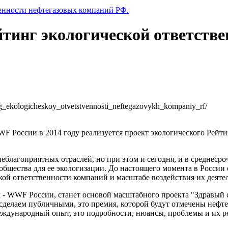
венности нефтегазовых компаний РФ.
йтинг экологической ответств
ting_ekologicheskoy_otvetstvennosti_neftegazovykh_kompaniy_rf/
России в 2014 году реализуется проект экологического Рейти
неблагоприятных отраслей, но при этом и сегодня, и в среднесро
 общества для ее экологизации. До настоящего момента в Росси
ой ответственности компаний и масштабе воздействия их деяте
 - WWF России, станет основой масштабного проекта "Здравый 
ы сделаем публичными, это премия, которой будут отмечены неф
международный опыт, это подробности, нюансы, проблемы и их р