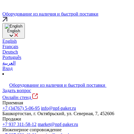
Оборудование из наличия и быстрой поставки
English
English
Français
Deutsch
Português
العربية
Вход
Оборудование из наличия и быстрой поставки
Задать вопрос
Онлайн стенд
Приемная
+7 (34767) 5-06-95
info@npf-paker.ru
Башкортостан, г. Октябрьский, ул. Северная, 7, 452606
Продажи
+7 937 311-58-12
market@npf-paker.ru
Инженерное сопровождение