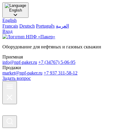
English
English
Français
Deutsch
Português
العربية
Вход
Оборудование для нефтяных и газовых скважин
Приемная
info@npf-paker.ru
+7 (34767) 5-06-95
Продажи
market@npf-paker.ru
+7 937 311-58-12
Задать вопрос