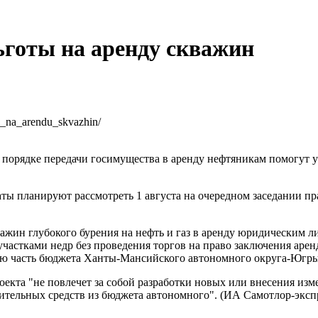
готы на аренду скважин
ty_na_arendu_skvazhin/
порядке передачи госимущества в аренду нефтяникам помогут у
аты планируют рассмотреть 1 августа на очередном заседании п
ажин глубокого бурения на нефть и газ в аренду юридическим 
частками недр без проведения торгов на право заключения арен
ую часть бюджета Ханты-Мансийского автономного округа-Югры"
оекта "не повлечет за собой разработки новых или внесения и
ительных средств из бюджета автономного". (ИА Самотлор-экспр