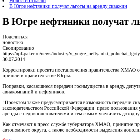
Новости отрасли
В Югре нефтяники получат льготы на аренду скважин
В Югре нефтяники получат ль
Поделиться
новостью
Скопированно
https://npf-paker.ru/news/industry/v_yugre_neftyaniki_poluchat_lgo
30.07.2014
Корректировки проекта постановления правительства ХМАО о 
пришли в правительстве Югры.
Поправки, касающиеся передачи госимущества в аренду, депут
авиакомпаний и нефтяников.
"Проектом также предусматривается возможность передачи скв
законодательством Российской Федерации, право пользования у
аренды с недропользователями и тем самым увеличить доходн
Как отмечают в пресс-службе губернатора ХМАО, принятие пр
автономного округа, а также необходимости выделения дополн