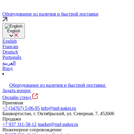
Оборудование из наличия и быстрой поставки
English
English
Français
Deutsch
Português
العربية
Вход
Оборудование из наличия и быстрой поставки
Задать вопрос
Онлайн стенд
Приемная
+7 (34767) 5-06-95
info@npf-paker.ru
Башкортостан, г. Октябрьский, ул. Северная, 7, 452606
Продажи
+7 937 311-58-12
market@npf-paker.ru
Инженерное сопровождение